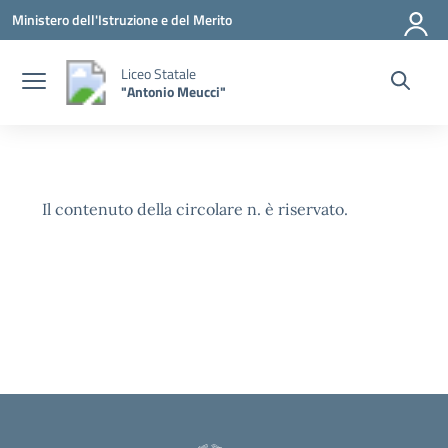
Vai ai contenuti
Vai al menu di navigazione
Vai al footer
Ministero dell'Istruzione e del Merito
Liceo Statale
"Antonio Meucci"
Il contenuto della circolare n. è riservato.