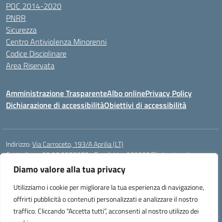
POC 2014-2020
PNRR
Sicurezza
Centro Antiviolenza Minorenni
Codice Disciplinare
Area Riservata
Amministrazione Trasparente
Albo online
Privacy Policy
Dichiarazione di accessibilità
Obiettivi di accessibilità
Indirizzo:
Via Carroceto, 193/A Aprilia (LT)
Centralino:
+39 06 9257678
Email:
Ltps060002@istruzione.it
Posta elettronica certificata (PEC):
Ltps060002@pec.istruzione.it
Diamo valore alla tua privacy
Codice fiscale: 91001930592
Utilizziamo i cookie per migliorare la tua esperienza di navigazione,
Codice meccanografico:
LTPS060002
offrirti pubblicità o contenuti personalizzati e analizzare il nostro
traffico. Cliccando “Accetta tutti”, acconsenti al nostro utilizzo dei