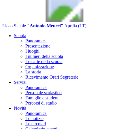
Liceo Statale
"Antonio Meucci"
Aprilia (LT)
Scuola
Panoramica
Presentazione
I luoghi
I numeri della scuola
Le carte della scuola
Organizzazione
La storia
Ricevimento Orari Segreterie
Servizi
Panoramica
Personale scolastico
Famiglie e studenti
Percorsi di studio
Novità
Panoramica
Le notizie
Le circolari
Calendario eventi