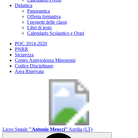
Didattica
Panoramica
Offerta formativa
I progetti delle classi
Libri di testo
Calendario Scolastico e Orari
POC 2014-2020
PNRR
Sicurezza
Centro Antiviolenza Minorenni
Codice Disciplinare
Area Riservata
Liceo Statale
"Antonio Meucci"
Aprilia (LT)