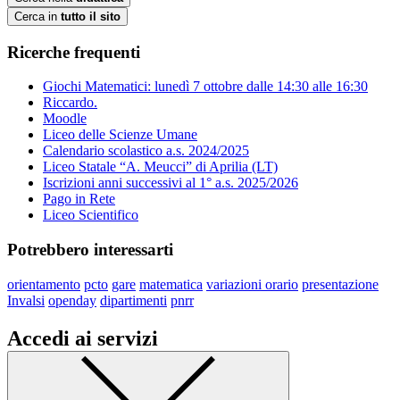
Cerca in
tutto il sito
Ricerche frequenti
Giochi Matematici: lunedì 7 ottobre dalle 14:30 alle 16:30
Riccardo.
Moodle
Liceo delle Scienze Umane
Calendario scolastico a.s. 2024/2025
Liceo Statale “A. Meucci” di Aprilia (LT)
Iscrizioni anni successivi al 1° a.s. 2025/2026
Pago in Rete
Liceo Scientifico
Potrebbero interessarti
orientamento
pcto
gare
matematica
variazioni orario
presentazione
Invalsi
openday
dipartimenti
pnrr
Accedi ai servizi