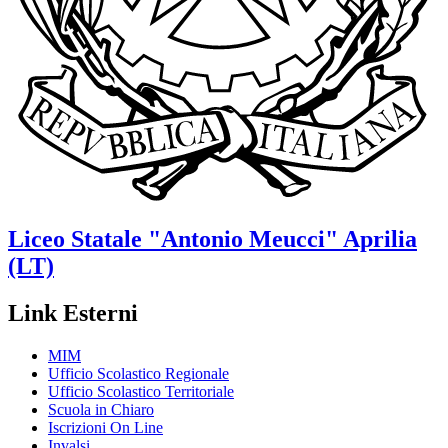
Liceo Statale
"Antonio Meucci"
Aprilia
(LT)
Link Esterni
MIM
Ufficio Scolastico Regionale
Ufficio Scolastico Territoriale
Scuola in Chiaro
Iscrizioni On Line
Invalsi