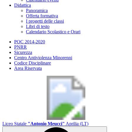
Didattica
Panoramica
Offerta formativa
I progetti delle classi
Libri di testo
Calendario Scolastico e Orari
POC 2014-2020
PNRR
Sicurezza
Centro Antiviolenza Minorenni
Codice Disciplinare
Area Riservata
Liceo Statale
"Antonio Meucci"
Aprilia (LT)