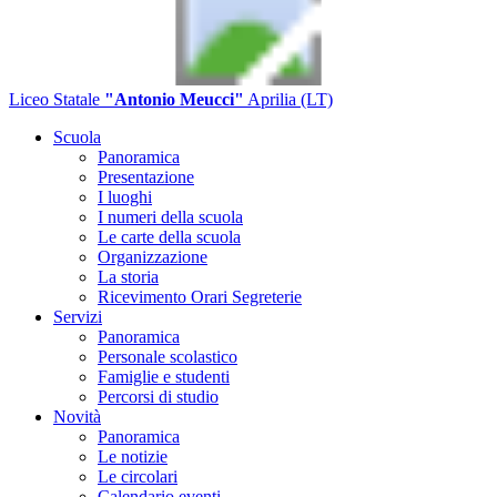
Liceo Statale
"Antonio Meucci"
Aprilia (LT)
Scuola
Panoramica
Presentazione
I luoghi
I numeri della scuola
Le carte della scuola
Organizzazione
La storia
Ricevimento Orari Segreterie
Servizi
Panoramica
Personale scolastico
Famiglie e studenti
Percorsi di studio
Novità
Panoramica
Le notizie
Le circolari
Calendario eventi