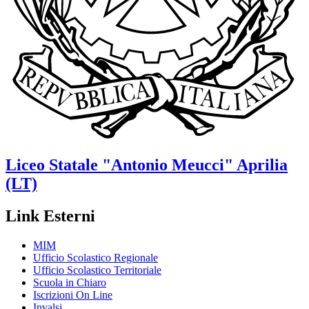
Liceo Statale
"Antonio Meucci"
Aprilia
(LT)
Link Esterni
MIM
Ufficio Scolastico Regionale
Ufficio Scolastico Territoriale
Scuola in Chiaro
Iscrizioni On Line
Invalsi