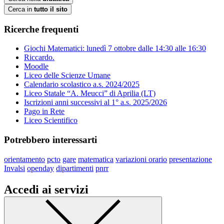
Cerca in
tutto il sito
Ricerche frequenti
Giochi Matematici: lunedì 7 ottobre dalle 14:30 alle 16:30
Riccardo.
Moodle
Liceo delle Scienze Umane
Calendario scolastico a.s. 2024/2025
Liceo Statale “A. Meucci” di Aprilia (LT)
Iscrizioni anni successivi al 1° a.s. 2025/2026
Pago in Rete
Liceo Scientifico
Potrebbero interessarti
orientamento
pcto
gare
matematica
variazioni orario
presentazione
Invalsi
openday
dipartimenti
pnrr
Accedi ai servizi