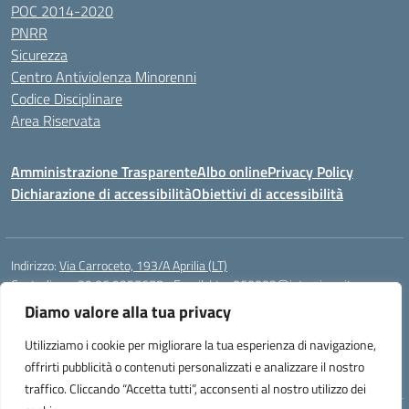
POC 2014-2020
PNRR
Sicurezza
Centro Antiviolenza Minorenni
Codice Disciplinare
Area Riservata
Amministrazione Trasparente
Albo online
Privacy Policy
Dichiarazione di accessibilità
Obiettivi di accessibilità
Indirizzo:
Via Carroceto, 193/A Aprilia (LT)
Centralino:
+39 06 9257678
Email:
Ltps060002@istruzione.it
Posta elettronica certificata (PEC):
Ltps060002@pec.istruzione.it
Diamo valore alla tua privacy
Codice fiscale: 91001930592
Utilizziamo i cookie per migliorare la tua esperienza di navigazione,
Codice meccanografico:
LTPS060002
offrirti pubblicità o contenuti personalizzati e analizzare il nostro
traffico. Cliccando “Accetta tutti”, acconsenti al nostro utilizzo dei