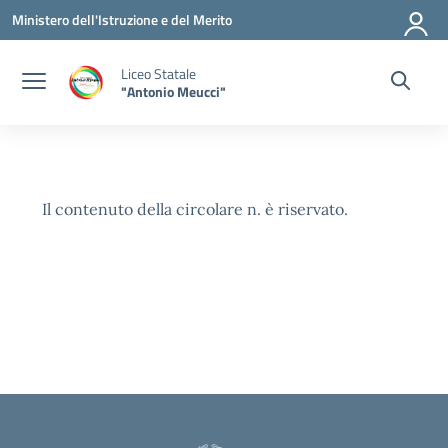
Vai ai contenuti
Vai al menu di navigazione
Vai al footer
Ministero dell'Istruzione e del Merito
Liceo Statale
"Antonio Meucci"
Il contenuto della circolare n. è riservato.