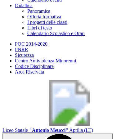
Didattica
Panoramica
Offerta formativa
I progetti delle classi
Libri di testo
Calendario Scolastico e Orari
POC 2014-2020
PNRR
Sicurezza
Centro Antiviolenza Minorenni
Codice Disciplinare
Area Riservata
Liceo Statale
"Antonio Meucci"
Aprilia (LT)