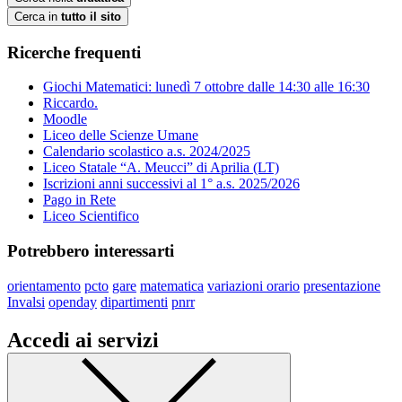
Cerca in
tutto il sito
Ricerche frequenti
Giochi Matematici: lunedì 7 ottobre dalle 14:30 alle 16:30
Riccardo.
Moodle
Liceo delle Scienze Umane
Calendario scolastico a.s. 2024/2025
Liceo Statale “A. Meucci” di Aprilia (LT)
Iscrizioni anni successivi al 1° a.s. 2025/2026
Pago in Rete
Liceo Scientifico
Potrebbero interessarti
orientamento
pcto
gare
matematica
variazioni orario
presentazione
Invalsi
openday
dipartimenti
pnrr
Accedi ai servizi