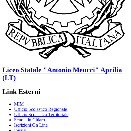
Liceo Statale
"Antonio Meucci"
Aprilia
(LT)
Link Esterni
MIM
Ufficio Scolastico Regionale
Ufficio Scolastico Territoriale
Scuola in Chiaro
Iscrizioni On Line
Invalsi