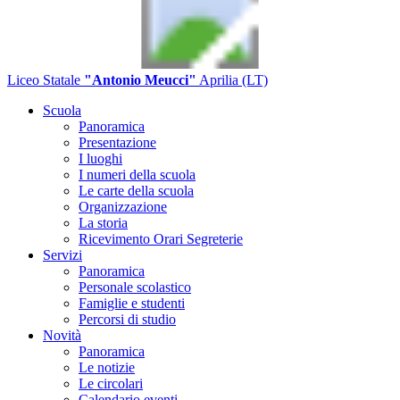
Liceo Statale
"Antonio Meucci"
Aprilia (LT)
Scuola
Panoramica
Presentazione
I luoghi
I numeri della scuola
Le carte della scuola
Organizzazione
La storia
Ricevimento Orari Segreterie
Servizi
Panoramica
Personale scolastico
Famiglie e studenti
Percorsi di studio
Novità
Panoramica
Le notizie
Le circolari
Calendario eventi