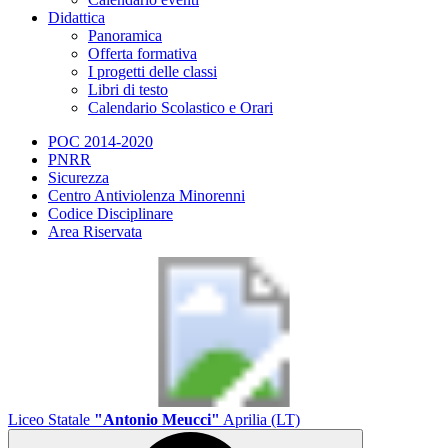
Didattica
Panoramica
Offerta formativa
I progetti delle classi
Libri di testo
Calendario Scolastico e Orari
POC 2014-2020
PNRR
Sicurezza
Centro Antiviolenza Minorenni
Codice Disciplinare
Area Riservata
Liceo Statale
"Antonio Meucci"
Aprilia (LT)