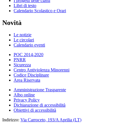
I progetti delle classi
Libri di testo
Calendario Scolastico e Orari
Novità
Le notizie
Le circolari
Calendario eventi
POC 2014-2020
PNRR
Sicurezza
Centro Antiviolenza Minorenni
Codice Disciplinare
Area Riservata
Amministrazione Trasparente
Albo online
Privacy Policy
Dichiarazione di accessibilità
Obiettivi di accessibilità
Indirizzo:
Via Carroceto, 193/A Aprilia (LT)