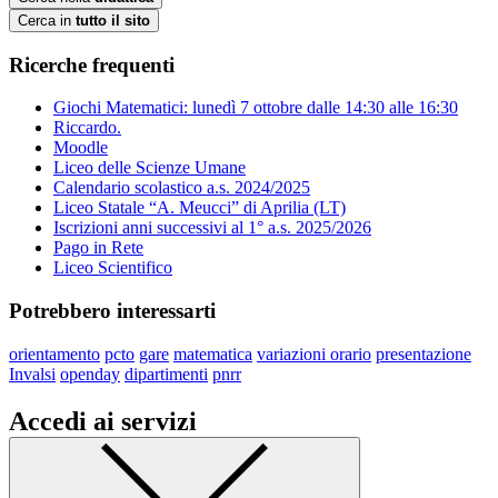
Cerca in
tutto il sito
Ricerche frequenti
Giochi Matematici: lunedì 7 ottobre dalle 14:30 alle 16:30
Riccardo.
Moodle
Liceo delle Scienze Umane
Calendario scolastico a.s. 2024/2025
Liceo Statale “A. Meucci” di Aprilia (LT)
Iscrizioni anni successivi al 1° a.s. 2025/2026
Pago in Rete
Liceo Scientifico
Potrebbero interessarti
orientamento
pcto
gare
matematica
variazioni orario
presentazione
Invalsi
openday
dipartimenti
pnrr
Accedi ai servizi