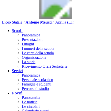
Liceo Statale
"Antonio Meucci"
Aprilia (LT)
Scuola
Panoramica
Presentazione
I luoghi
I numeri della scuola
Le carte della scuola
Organizzazione
La storia
Ricevimento Orari Segreterie
Servizi
Panoramica
Personale scolastico
Famiglie e studenti
Percorsi di studio
Novità
Panoramica
Le notizie
Le circolari
Calendario eventi