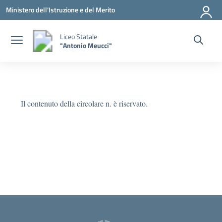
Vai ai contenuti
Vai al menu di navigazione
Vai al footer
Ministero dell'Istruzione e del Merito
Liceo Statale
"Antonio Meucci"
Il contenuto della circolare n. è riservato.