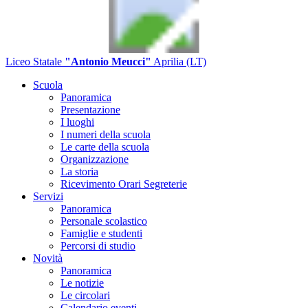
Liceo Statale
"Antonio Meucci"
Aprilia (LT)
Scuola
Panoramica
Presentazione
I luoghi
I numeri della scuola
Le carte della scuola
Organizzazione
La storia
Ricevimento Orari Segreterie
Servizi
Panoramica
Personale scolastico
Famiglie e studenti
Percorsi di studio
Novità
Panoramica
Le notizie
Le circolari
Calendario eventi