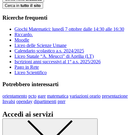
Cerca in
tutto il sito
Ricerche frequenti
Giochi Matematici: lunedì 7 ottobre dalle 14:30 alle 16:30
Riccardo.
Moodle
Liceo delle Scienze Umane
Calendario scolastico a.s. 2024/2025
Liceo Statale “A. Meucci” di Aprilia (LT)
Iscrizioni anni successivi al 1° a.s. 2025/2026
Pago in Rete
Liceo Scientifico
Potrebbero interessarti
orientamento
pcto
gare
matematica
variazioni orario
presentazione
Invalsi
openday
dipartimenti
pnrr
Accedi ai servizi