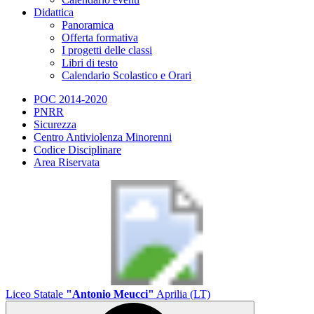
Didattica
Panoramica
Offerta formativa
I progetti delle classi
Libri di testo
Calendario Scolastico e Orari
POC 2014-2020
PNRR
Sicurezza
Centro Antiviolenza Minorenni
Codice Disciplinare
Area Riservata
Liceo Statale
"Antonio Meucci"
Aprilia (LT)