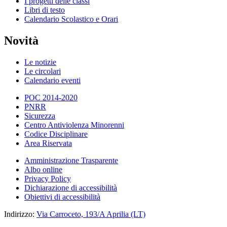
I progetti delle classi
Libri di testo
Calendario Scolastico e Orari
Novità
Le notizie
Le circolari
Calendario eventi
POC 2014-2020
PNRR
Sicurezza
Centro Antiviolenza Minorenni
Codice Disciplinare
Area Riservata
Amministrazione Trasparente
Albo online
Privacy Policy
Dichiarazione di accessibilità
Obiettivi di accessibilità
Indirizzo:
Via Carroceto, 193/A Aprilia (LT)