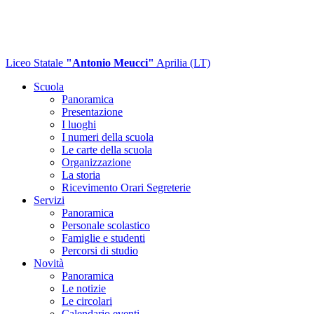
Liceo Statale
"Antonio Meucci"
Aprilia (LT)
Scuola
Panoramica
Presentazione
I luoghi
I numeri della scuola
Le carte della scuola
Organizzazione
La storia
Ricevimento Orari Segreterie
Servizi
Panoramica
Personale scolastico
Famiglie e studenti
Percorsi di studio
Novità
Panoramica
Le notizie
Le circolari
Calendario eventi