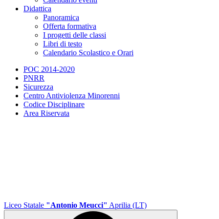
Didattica
Panoramica
Offerta formativa
I progetti delle classi
Libri di testo
Calendario Scolastico e Orari
POC 2014-2020
PNRR
Sicurezza
Centro Antiviolenza Minorenni
Codice Disciplinare
Area Riservata
Liceo Statale
"Antonio Meucci"
Aprilia (LT)