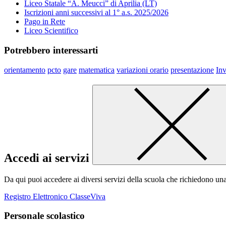
Liceo Statale “A. Meucci” di Aprilia (LT)
Iscrizioni anni successivi al 1° a.s. 2025/2026
Pago in Rete
Liceo Scientifico
Potrebbero interessarti
orientamento
pcto
gare
matematica
variazioni orario
presentazione
Inv
Accedi ai servizi
Da qui puoi accedere ai diversi servizi della scuola che richiedono un
Registro Elettronico ClasseViva
Personale scolastico