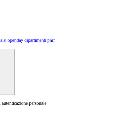
alsi
openday
dipartimenti
pnrr
a autenticazione personale.