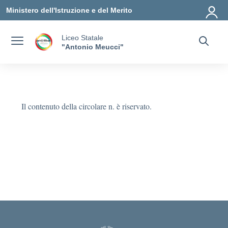
Vai ai contenuti
Vai al menu di navigazione
Vai al footer
Ministero dell'Istruzione e del Merito
Liceo Statale
"Antonio Meucci"
Il contenuto della circolare n. è riservato.