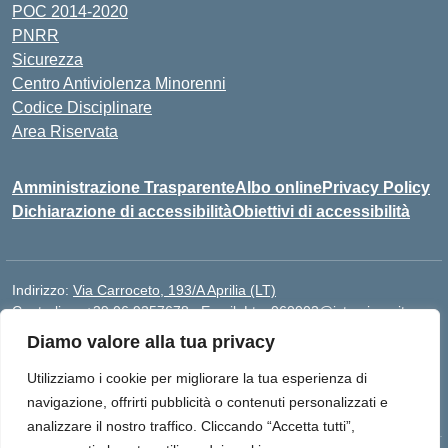
POC 2014-2020
PNRR
Sicurezza
Centro Antiviolenza Minorenni
Codice Disciplinare
Area Riservata
Amministrazione Trasparente
Albo online
Privacy Policy
Dichiarazione di accessibilità
Obiettivi di accessibilità
Indirizzo:
Via Carroceto, 193/A Aprilia (LT)
Centralino:
+39 06 9257678
Email:
Ltps060002@istruzione.it
Posta elettronica certificata (PEC):
Ltps060002@pec.istruzione.it
Diamo valore alla tua privacy
Codice fiscale: 91001930592
Utilizziamo i cookie per migliorare la tua esperienza di
Codice meccanografico:
LTPS060002
navigazione, offrirti pubblicità o contenuti personalizzati e
analizzare il nostro traffico. Cliccando “Accetta tutti”,