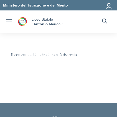
Vai ai contenuti
Vai al menu di navigazione
Vai al footer
Ministero dell'Istruzione e del Merito
Liceo Statale
"Antonio Meucci"
Il contenuto della circolare n. è riservato.