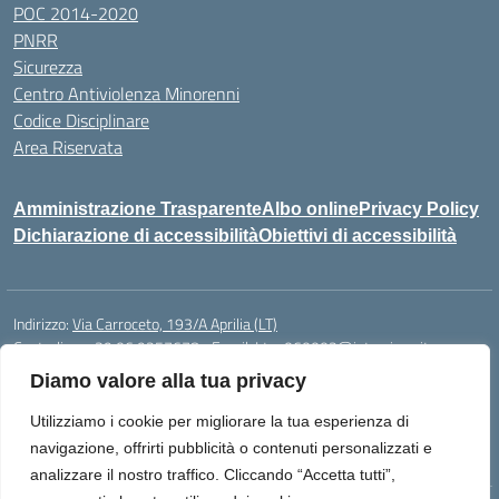
POC 2014-2020
PNRR
Sicurezza
Centro Antiviolenza Minorenni
Codice Disciplinare
Area Riservata
Amministrazione Trasparente
Albo online
Privacy Policy
Dichiarazione di accessibilità
Obiettivi di accessibilità
Indirizzo:
Via Carroceto, 193/A Aprilia (LT)
Centralino:
+39 06 9257678
Email:
Ltps060002@istruzione.it
Posta elettronica certificata (PEC):
Ltps060002@pec.istruzione.it
Diamo valore alla tua privacy
Codice fiscale: 91001930592
Utilizziamo i cookie per migliorare la tua esperienza di
Codice meccanografico:
LTPS060002
navigazione, offrirti pubblicità o contenuti personalizzati e
analizzare il nostro traffico. Cliccando “Accetta tutti”,