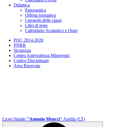
Didattica
Panoramica
Offerta formativa
I progetti delle classi
Libri di testo
Calendario Scolastico e Orari
POC 2014-2020
PNRR
Sicurezza
Centro Antiviolenza Minorenni
Codice Disciplinare
Area Riservata
Liceo Statale
"Antonio Meucci"
Aprilia (LT)