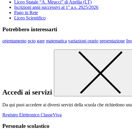
Liceo Statale “A. Meucci” di Aprilia (LT)
Iscrizioni anni successivi al 1° a.s. 2025/2026
Pago in Rete
Liceo Scientifico
Potrebbero interessarti
orientamento
pcto
gare
matematica
variazioni orario
presentazione
Inv
Accedi ai servizi
Da qui puoi accedere ai diversi servizi della scuola che richiedono un
Registro Elettronico ClasseViva
Personale scolastico