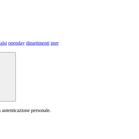
alsi
openday
dipartimenti
pnrr
a autenticazione personale.