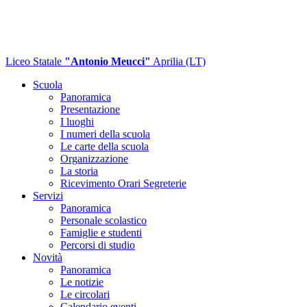
Liceo Statale
"Antonio Meucci"
Aprilia (LT)
Scuola
Panoramica
Presentazione
I luoghi
I numeri della scuola
Le carte della scuola
Organizzazione
La storia
Ricevimento Orari Segreterie
Servizi
Panoramica
Personale scolastico
Famiglie e studenti
Percorsi di studio
Novità
Panoramica
Le notizie
Le circolari
Calendario eventi