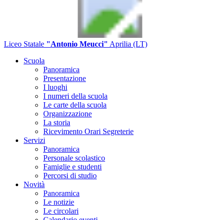
Liceo Statale
"Antonio Meucci"
Aprilia (LT)
Scuola
Panoramica
Presentazione
I luoghi
I numeri della scuola
Le carte della scuola
Organizzazione
La storia
Ricevimento Orari Segreterie
Servizi
Panoramica
Personale scolastico
Famiglie e studenti
Percorsi di studio
Novità
Panoramica
Le notizie
Le circolari
Calendario eventi