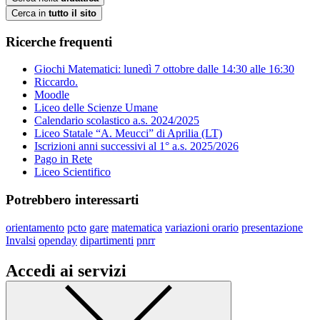
Cerca in
tutto il sito
Ricerche frequenti
Giochi Matematici: lunedì 7 ottobre dalle 14:30 alle 16:30
Riccardo.
Moodle
Liceo delle Scienze Umane
Calendario scolastico a.s. 2024/2025
Liceo Statale “A. Meucci” di Aprilia (LT)
Iscrizioni anni successivi al 1° a.s. 2025/2026
Pago in Rete
Liceo Scientifico
Potrebbero interessarti
orientamento
pcto
gare
matematica
variazioni orario
presentazione
Invalsi
openday
dipartimenti
pnrr
Accedi ai servizi