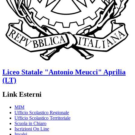
Liceo Statale
"Antonio Meucci"
Aprilia
(LT)
Link Esterni
MIM
Ufficio Scolastico Regionale
Ufficio Scolastico Territoriale
Scuola in Chiaro
Iscrizioni On Line
Invalsi