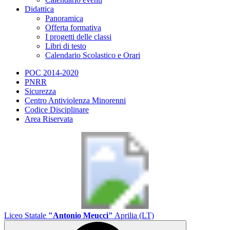
Didattica
Panoramica
Offerta formativa
I progetti delle classi
Libri di testo
Calendario Scolastico e Orari
POC 2014-2020
PNRR
Sicurezza
Centro Antiviolenza Minorenni
Codice Disciplinare
Area Riservata
Liceo Statale
"Antonio Meucci"
Aprilia (LT)