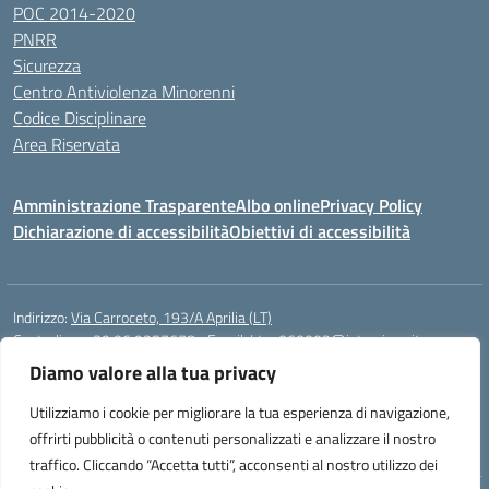
POC 2014-2020
PNRR
Sicurezza
Centro Antiviolenza Minorenni
Codice Disciplinare
Area Riservata
Amministrazione Trasparente
Albo online
Privacy Policy
Dichiarazione di accessibilità
Obiettivi di accessibilità
Indirizzo:
Via Carroceto, 193/A Aprilia (LT)
Centralino:
+39 06 9257678
Email:
Ltps060002@istruzione.it
Posta elettronica certificata (PEC):
Ltps060002@pec.istruzione.it
Diamo valore alla tua privacy
Codice fiscale: 91001930592
Utilizziamo i cookie per migliorare la tua esperienza di navigazione,
Codice meccanografico:
LTPS060002
offrirti pubblicità o contenuti personalizzati e analizzare il nostro
traffico. Cliccando “Accetta tutti”, acconsenti al nostro utilizzo dei