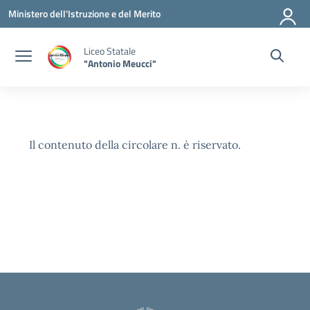
Vai ai contenuti
Vai al menu di navigazione
Vai al footer
Ministero dell'Istruzione e del Merito
Liceo Statale
"Antonio Meucci"
Il contenuto della circolare n. è riservato.