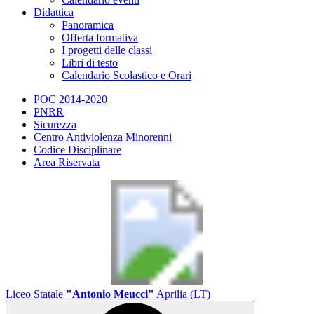
Didattica
Panoramica
Offerta formativa
I progetti delle classi
Libri di testo
Calendario Scolastico e Orari
POC 2014-2020
PNRR
Sicurezza
Centro Antiviolenza Minorenni
Codice Disciplinare
Area Riservata
Liceo Statale
"Antonio Meucci"
Aprilia (LT)