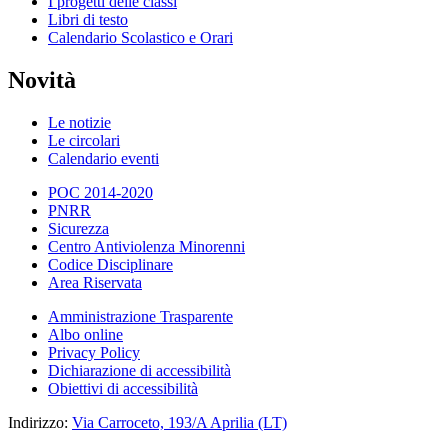
I progetti delle classi
Libri di testo
Calendario Scolastico e Orari
Novità
Le notizie
Le circolari
Calendario eventi
POC 2014-2020
PNRR
Sicurezza
Centro Antiviolenza Minorenni
Codice Disciplinare
Area Riservata
Amministrazione Trasparente
Albo online
Privacy Policy
Dichiarazione di accessibilità
Obiettivi di accessibilità
Indirizzo:
Via Carroceto, 193/A Aprilia (LT)