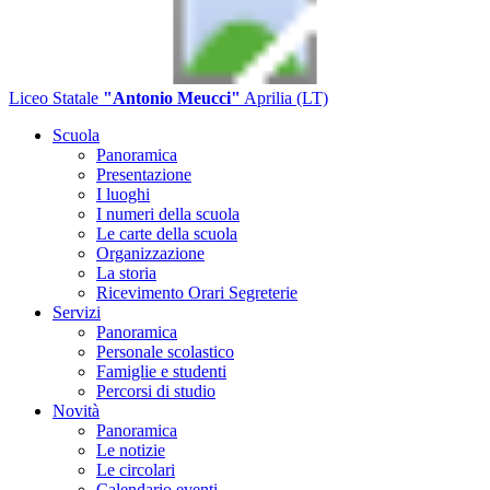
Liceo Statale
"Antonio Meucci"
Aprilia (LT)
Scuola
Panoramica
Presentazione
I luoghi
I numeri della scuola
Le carte della scuola
Organizzazione
La storia
Ricevimento Orari Segreterie
Servizi
Panoramica
Personale scolastico
Famiglie e studenti
Percorsi di studio
Novità
Panoramica
Le notizie
Le circolari
Calendario eventi