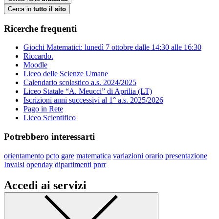
Cerca in
tutto il sito
Ricerche frequenti
Giochi Matematici: lunedì 7 ottobre dalle 14:30 alle 16:30
Riccardo.
Moodle
Liceo delle Scienze Umane
Calendario scolastico a.s. 2024/2025
Liceo Statale “A. Meucci” di Aprilia (LT)
Iscrizioni anni successivi al 1° a.s. 2025/2026
Pago in Rete
Liceo Scientifico
Potrebbero interessarti
orientamento
pcto
gare
matematica
variazioni orario
presentazione
Invalsi
openday
dipartimenti
pnrr
Accedi ai servizi