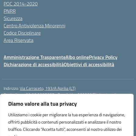
POC 2014-2020
PNRR
Sicurezza
Centro Antiviolenza Minorenni
Codice Disciplinare
Area Riservata
Amministrazione Trasparente
Albo online
Privacy Policy
Dichiarazione di accessibilità
Obiettivi di accessibilità
Indirizzo:
Via Carroceto, 193/A Aprilia (LT)
Centralino:
+39 06 9257678
Email:
Ltps060002@istruzione.it
Posta elettronica certificata (PEC):
Ltps060002@pec.istruzione.it
Diamo valore alla tua privacy
Codice fiscale: 91001930592
Utilizziamo i cookie per migliorare la tua esperienza di navigazione,
Codice meccanografico:
LTPS060002
offrirti pubblicità o contenuti personalizzati e analizzare il nostro
traffico. Cliccando “Accetta tutti”, acconsenti al nostro utilizzo dei