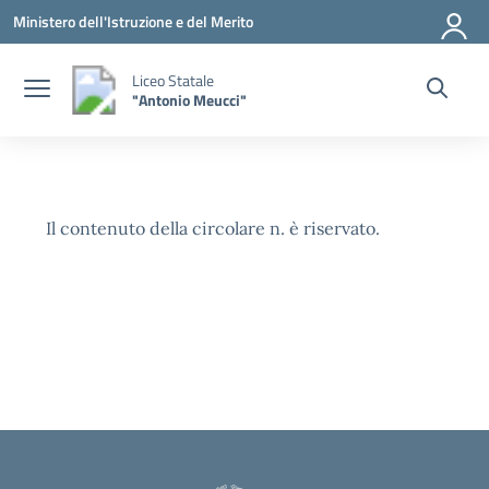
Vai ai contenuti
Vai al menu di navigazione
Vai al footer
Ministero dell'Istruzione e del Merito
Liceo Statale
"Antonio Meucci"
Il contenuto della circolare n. è riservato.