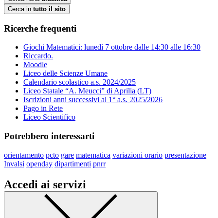
Cerca in
tutto il sito
Ricerche frequenti
Giochi Matematici: lunedì 7 ottobre dalle 14:30 alle 16:30
Riccardo.
Moodle
Liceo delle Scienze Umane
Calendario scolastico a.s. 2024/2025
Liceo Statale “A. Meucci” di Aprilia (LT)
Iscrizioni anni successivi al 1° a.s. 2025/2026
Pago in Rete
Liceo Scientifico
Potrebbero interessarti
orientamento
pcto
gare
matematica
variazioni orario
presentazione
Invalsi
openday
dipartimenti
pnrr
Accedi ai servizi