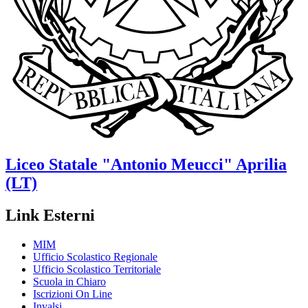
Liceo Statale
"Antonio Meucci"
Aprilia
(LT)
Link Esterni
MIM
Ufficio Scolastico Regionale
Ufficio Scolastico Territoriale
Scuola in Chiaro
Iscrizioni On Line
Invalsi