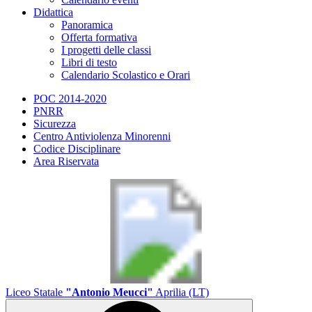
Didattica
Panoramica
Offerta formativa
I progetti delle classi
Libri di testo
Calendario Scolastico e Orari
POC 2014-2020
PNRR
Sicurezza
Centro Antiviolenza Minorenni
Codice Disciplinare
Area Riservata
Liceo Statale
"Antonio Meucci"
Aprilia (LT)