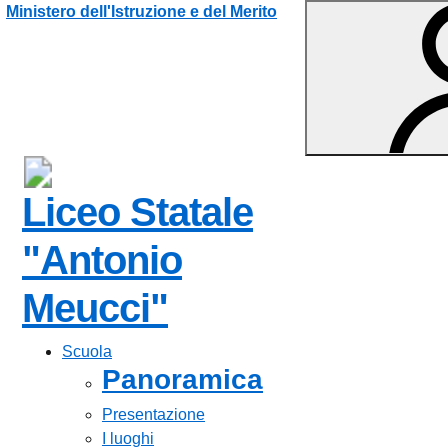
Vai ai contenuti
Vai al menu di navigazione
Vai al footer
Ministero dell'Istruzione e del Merito
Liceo Statale
"Antonio
Meucci"
Scuola
Panoramica
Presentazione
I luoghi