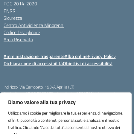
POC 2014-2020
PNRR
Sicurezza
Centro Antiviolenza Minorenni
Codice Disciplinare
Area Riservata
Amministrazione Trasparente
Albo online
Privacy Policy
Dichiarazione di accessibilità
Obiettivi di accessibilità
Indirizzo:
Via Carroceto, 193/A Aprilia (LT)
Centralino:
+39 06 9257678
Email:
Ltps060002@istruzione.it
Posta elettronica certificata (PEC):
Ltps060002@pec.istruzione.it
Diamo valore alla tua privacy
Codice fiscale: 91001930592
Utilizziamo i cookie per migliorare la tua esperienza di navigazione,
Codice meccanografico:
LTPS060002
offrirti pubblicità o contenuti personalizzati e analizzare il nostro
traffico. Cliccando “Accetta tutti”, acconsenti al nostro utilizzo dei