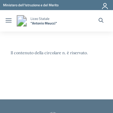
Vai ai contenuti
Vai al menu di navigazione
Vai al footer
Ministero dell'Istruzione e del Merito
Liceo Statale
"Antonio Meucci"
Il contenuto della circolare n. è riservato.