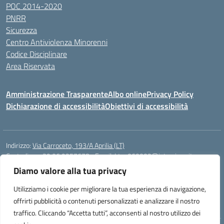
POC 2014-2020
PNRR
Sicurezza
Centro Antiviolenza Minorenni
Codice Disciplinare
Area Riservata
Amministrazione Trasparente
Albo online
Privacy Policy
Dichiarazione di accessibilità
Obiettivi di accessibilità
Indirizzo:
Via Carroceto, 193/A Aprilia (LT)
Centralino:
+39 06 9257678
Email:
Ltps060002@istruzione.it
Posta elettronica certificata (PEC):
Ltps060002@pec.istruzione.it
Diamo valore alla tua privacy
Codice fiscale: 91001930592
Utilizziamo i cookie per migliorare la tua esperienza di navigazione,
Codice meccanografico:
LTPS060002
offrirti pubblicità o contenuti personalizzati e analizzare il nostro
traffico. Cliccando “Accetta tutti”, acconsenti al nostro utilizzo dei