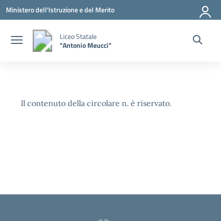
Vai ai contenuti
Vai al menu di navigazione
Vai al footer
Ministero dell'Istruzione e del Merito
Liceo Statale
"Antonio Meucci"
Il contenuto della circolare n. è riservato.