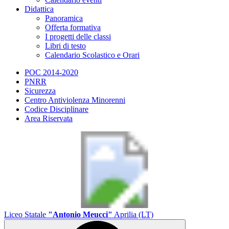
Didattica
Panoramica
Offerta formativa
I progetti delle classi
Libri di testo
Calendario Scolastico e Orari
POC 2014-2020
PNRR
Sicurezza
Centro Antiviolenza Minorenni
Codice Disciplinare
Area Riservata
Liceo Statale
"Antonio Meucci"
Aprilia (LT)