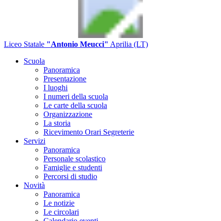
Liceo Statale
"Antonio Meucci"
Aprilia (LT)
Scuola
Panoramica
Presentazione
I luoghi
I numeri della scuola
Le carte della scuola
Organizzazione
La storia
Ricevimento Orari Segreterie
Servizi
Panoramica
Personale scolastico
Famiglie e studenti
Percorsi di studio
Novità
Panoramica
Le notizie
Le circolari
Calendario eventi