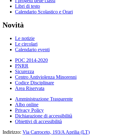
I progetti delle classi
Libri di testo
Calendario Scolastico e Orari
Novità
Le notizie
Le circolari
Calendario eventi
POC 2014-2020
PNRR
Sicurezza
Centro Antiviolenza Minorenni
Codice Disciplinare
Area Riservata
Amministrazione Trasparente
Albo online
Privacy Policy
Dichiarazione di accessibilità
Obiettivi di accessibilità
Indirizzo:
Via Carroceto, 193/A Aprilia (LT)