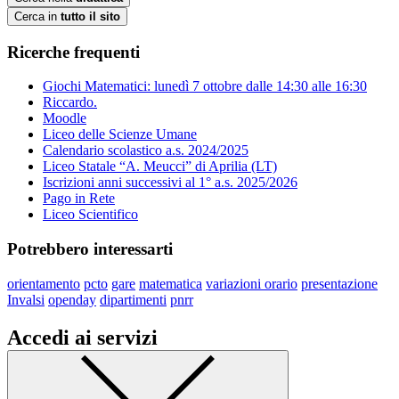
Cerca in
tutto il sito
Ricerche frequenti
Giochi Matematici: lunedì 7 ottobre dalle 14:30 alle 16:30
Riccardo.
Moodle
Liceo delle Scienze Umane
Calendario scolastico a.s. 2024/2025
Liceo Statale “A. Meucci” di Aprilia (LT)
Iscrizioni anni successivi al 1° a.s. 2025/2026
Pago in Rete
Liceo Scientifico
Potrebbero interessarti
orientamento
pcto
gare
matematica
variazioni orario
presentazione
Invalsi
openday
dipartimenti
pnrr
Accedi ai servizi