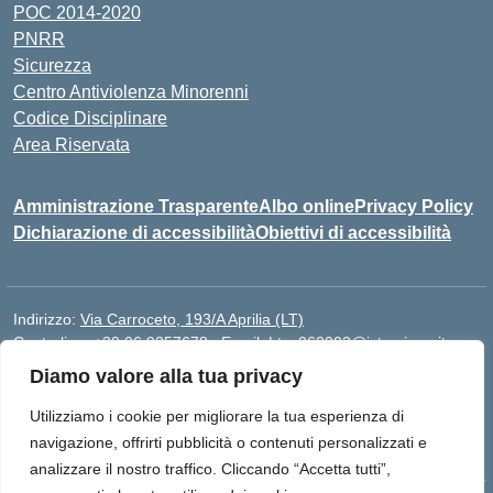
POC 2014-2020
PNRR
Sicurezza
Centro Antiviolenza Minorenni
Codice Disciplinare
Area Riservata
Amministrazione Trasparente
Albo online
Privacy Policy
Dichiarazione di accessibilità
Obiettivi di accessibilità
Indirizzo:
Via Carroceto, 193/A Aprilia (LT)
Centralino:
+39 06 9257678
Email:
Ltps060002@istruzione.it
Posta elettronica certificata (PEC):
Ltps060002@pec.istruzione.it
Diamo valore alla tua privacy
Codice fiscale: 91001930592
Utilizziamo i cookie per migliorare la tua esperienza di
Codice meccanografico:
LTPS060002
navigazione, offrirti pubblicità o contenuti personalizzati e
analizzare il nostro traffico. Cliccando “Accetta tutti”,