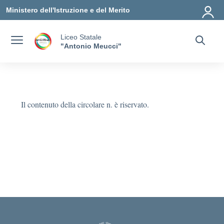
Vai ai contenuti
Vai al menu di navigazione
Vai al footer
Ministero dell'Istruzione e del Merito
Liceo Statale
"Antonio Meucci"
Il contenuto della circolare n. è riservato.