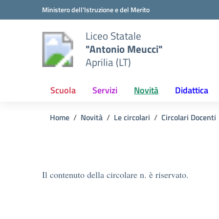
Vai ai contenuti
Vai al menu di navigazione
Vai al footer
Ministero dell'Istruzione e del Merito
Liceo Statale
"Antonio Meucci"
Aprilia (LT)
Scuola
Servizi
Novità
Didattica
Home
Novità
Le circolari
Circolari Docenti
Il contenuto della circolare n. è riservato.