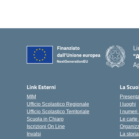
Li
"
Ap
Link Esterni
La Scuo
MIM
Present
Ufficio Scolastico Regionale
I luoghi
Ufficio Scolastico Territoriale
I numeri
Scuola in Chiaro
Le carte
Iscrizioni On Line
Organiz
Invalsi
La storia