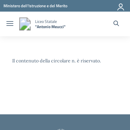
Vai ai contenuti
Vai al menu di navigazione
Vai al footer
Ministero dell'Istruzione e del Merito
Liceo Statale
"Antonio Meucci"
Il contenuto della circolare n. è riservato.