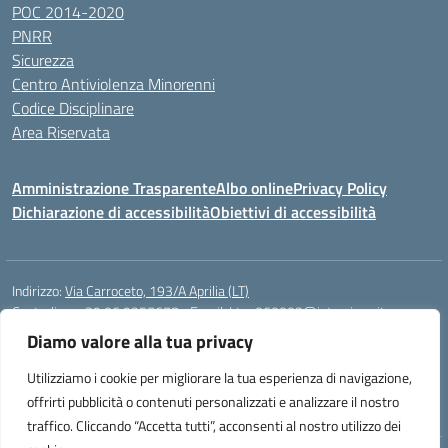
POC 2014-2020
PNRR
Sicurezza
Centro Antiviolenza Minorenni
Codice Disciplinare
Area Riservata
Amministrazione Trasparente
Albo online
Privacy Policy
Dichiarazione di accessibilità
Obiettivi di accessibilità
Indirizzo:
Via Carroceto, 193/A Aprilia (LT)
Centralino:
+39 06 9257678
Email:
Ltps060002@istruzione.it
Posta elettronica certificata (PEC):
Ltps060002@pec.istruzione.it
Diamo valore alla tua privacy
Codice fiscale: 91001930592
Utilizziamo i cookie per migliorare la tua esperienza di navigazione,
Codice meccanografico:
LTPS060002
offrirti pubblicità o contenuti personalizzati e analizzare il nostro
traffico. Cliccando “Accetta tutti”, acconsenti al nostro utilizzo dei