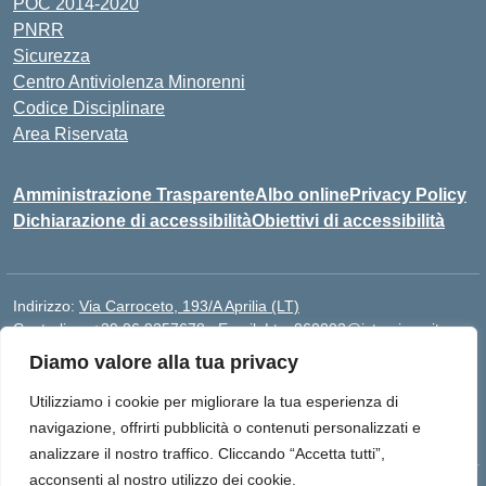
POC 2014-2020
PNRR
Sicurezza
Centro Antiviolenza Minorenni
Codice Disciplinare
Area Riservata
Amministrazione Trasparente
Albo online
Privacy Policy
Dichiarazione di accessibilità
Obiettivi di accessibilità
Indirizzo:
Via Carroceto, 193/A Aprilia (LT)
Centralino:
+39 06 9257678
Email:
Ltps060002@istruzione.it
Posta elettronica certificata (PEC):
Ltps060002@pec.istruzione.it
Diamo valore alla tua privacy
Codice fiscale: 91001930592
Utilizziamo i cookie per migliorare la tua esperienza di
Codice meccanografico:
LTPS060002
navigazione, offrirti pubblicità o contenuti personalizzati e
analizzare il nostro traffico. Cliccando “Accetta tutti”,
acconsenti al nostro utilizzo dei cookie.