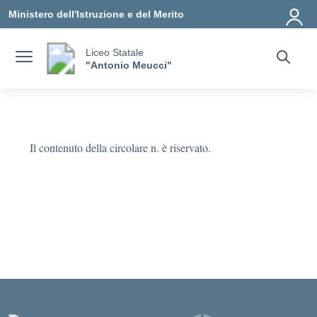
Vai ai contenuti
Vai al menu di navigazione
Vai al footer
Ministero dell'Istruzione e del Merito
Liceo Statale
"Antonio Meucci"
Il contenuto della circolare n. è riservato.