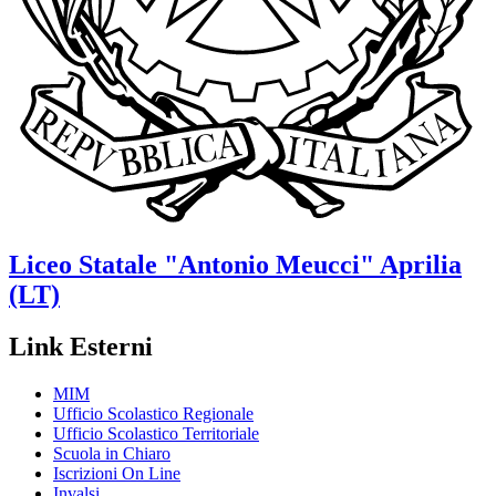
Liceo Statale
"Antonio Meucci"
Aprilia
(LT)
Link Esterni
MIM
Ufficio Scolastico Regionale
Ufficio Scolastico Territoriale
Scuola in Chiaro
Iscrizioni On Line
Invalsi