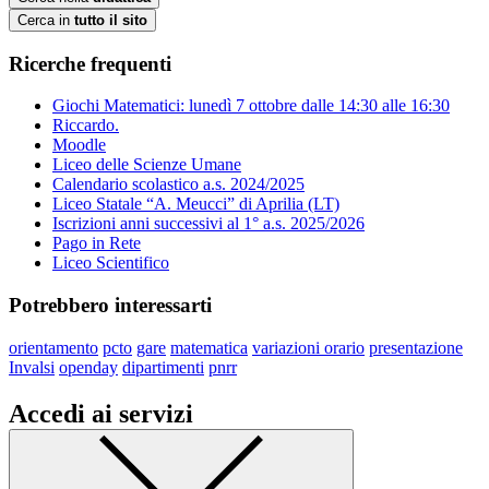
Cerca in
tutto il sito
Ricerche frequenti
Giochi Matematici: lunedì 7 ottobre dalle 14:30 alle 16:30
Riccardo.
Moodle
Liceo delle Scienze Umane
Calendario scolastico a.s. 2024/2025
Liceo Statale “A. Meucci” di Aprilia (LT)
Iscrizioni anni successivi al 1° a.s. 2025/2026
Pago in Rete
Liceo Scientifico
Potrebbero interessarti
orientamento
pcto
gare
matematica
variazioni orario
presentazione
Invalsi
openday
dipartimenti
pnrr
Accedi ai servizi