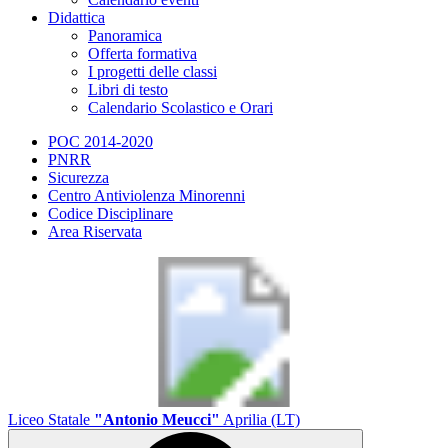
Didattica
Panoramica
Offerta formativa
I progetti delle classi
Libri di testo
Calendario Scolastico e Orari
POC 2014-2020
PNRR
Sicurezza
Centro Antiviolenza Minorenni
Codice Disciplinare
Area Riservata
Liceo Statale
"Antonio Meucci"
Aprilia (LT)