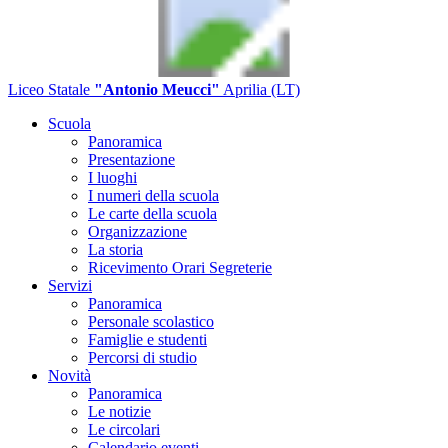
Liceo Statale
"Antonio Meucci"
Aprilia (LT)
Scuola
Panoramica
Presentazione
I luoghi
I numeri della scuola
Le carte della scuola
Organizzazione
La storia
Ricevimento Orari Segreterie
Servizi
Panoramica
Personale scolastico
Famiglie e studenti
Percorsi di studio
Novità
Panoramica
Le notizie
Le circolari
Calendario eventi