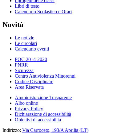
I progetti delle classi
Libri di testo
Calendario Scolastico e Orari
Novità
Le notizie
Le circolari
Calendario eventi
POC 2014-2020
PNRR
Sicurezza
Centro Antiviolenza Minorenni
Codice Disciplinare
Area Riservata
Amministrazione Trasparente
Albo online
Privacy Policy
Dichiarazione di accessibilità
Obiettivi di accessibilità
Indirizzo:
Via Carroceto, 193/A Aprilia (LT)