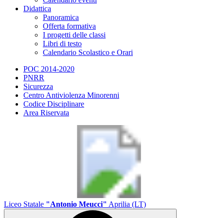
Didattica
Panoramica
Offerta formativa
I progetti delle classi
Libri di testo
Calendario Scolastico e Orari
POC 2014-2020
PNRR
Sicurezza
Centro Antiviolenza Minorenni
Codice Disciplinare
Area Riservata
Liceo Statale
"Antonio Meucci"
Aprilia (LT)