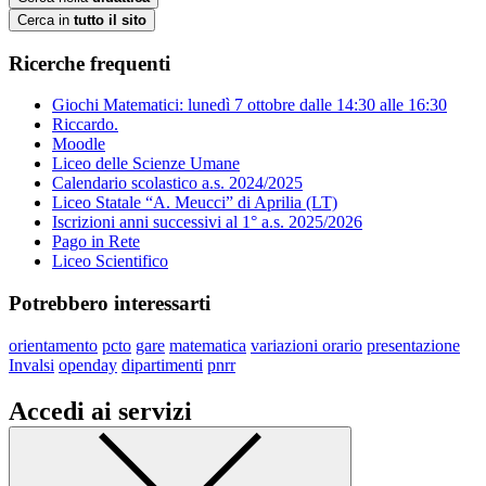
Cerca in
tutto il sito
Ricerche frequenti
Giochi Matematici: lunedì 7 ottobre dalle 14:30 alle 16:30
Riccardo.
Moodle
Liceo delle Scienze Umane
Calendario scolastico a.s. 2024/2025
Liceo Statale “A. Meucci” di Aprilia (LT)
Iscrizioni anni successivi al 1° a.s. 2025/2026
Pago in Rete
Liceo Scientifico
Potrebbero interessarti
orientamento
pcto
gare
matematica
variazioni orario
presentazione
Invalsi
openday
dipartimenti
pnrr
Accedi ai servizi