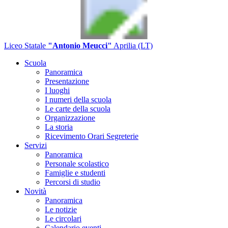
Liceo Statale
"Antonio Meucci"
Aprilia (LT)
Scuola
Panoramica
Presentazione
I luoghi
I numeri della scuola
Le carte della scuola
Organizzazione
La storia
Ricevimento Orari Segreterie
Servizi
Panoramica
Personale scolastico
Famiglie e studenti
Percorsi di studio
Novità
Panoramica
Le notizie
Le circolari
Calendario eventi