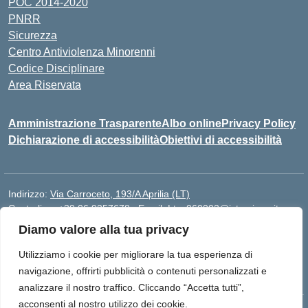
POC 2014-2020
PNRR
Sicurezza
Centro Antiviolenza Minorenni
Codice Disciplinare
Area Riservata
Amministrazione Trasparente
Albo online
Privacy Policy
Dichiarazione di accessibilità
Obiettivi di accessibilità
Indirizzo:
Via Carroceto, 193/A Aprilia (LT)
Centralino:
+39 06 9257678
Email:
Ltps060002@istruzione.it
Posta elettronica certificata (PEC):
Ltps060002@pec.istruzione.it
Diamo valore alla tua privacy
Codice fiscale: 91001930592
Utilizziamo i cookie per migliorare la tua esperienza di
Codice meccanografico:
LTPS060002
navigazione, offrirti pubblicità o contenuti personalizzati e
analizzare il nostro traffico. Cliccando “Accetta tutti”,
acconsenti al nostro utilizzo dei cookie.