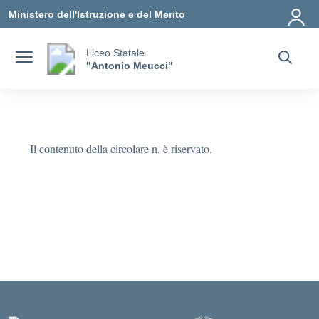
Vai ai contenuti
Vai al menu di navigazione
Vai al footer
Ministero dell'Istruzione e del Merito
Liceo Statale
"Antonio Meucci"
Il contenuto della circolare n. è riservato.