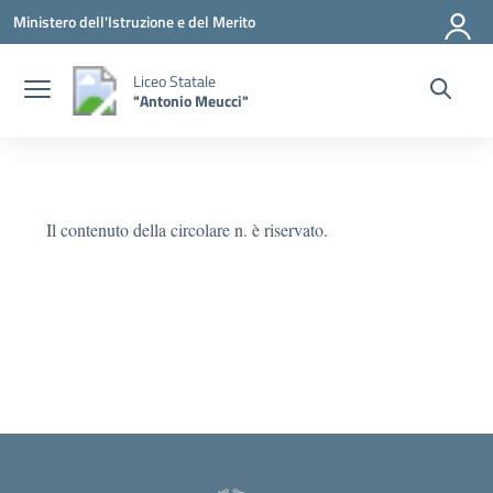
Vai ai contenuti
Vai al menu di navigazione
Vai al footer
Ministero dell'Istruzione e del Merito
Liceo Statale
"Antonio Meucci"
Il contenuto della circolare n. è riservato.