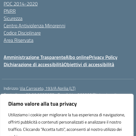
POC 2014-2020
PNRR
Sicurezza
Centro Antiviolenza Minorenni
Codice Disciplinare
Area Riservata
Amministrazione Trasparente
Albo online
Privacy Policy
Dichiarazione di accessibilità
Obiettivi di accessibilità
Indirizzo:
Via Carroceto, 193/A Aprilia (LT)
Centralino:
+39 06 9257678
Email:
Ltps060002@istruzione.it
Posta elettronica certificata (PEC):
Ltps060002@pec.istruzione.it
Diamo valore alla tua privacy
Codice fiscale: 91001930592
Utilizziamo i cookie per migliorare la tua esperienza di navigazione,
Codice meccanografico:
LTPS060002
offrirti pubblicità o contenuti personalizzati e analizzare il nostro
traffico. Cliccando “Accetta tutti”, acconsenti al nostro utilizzo dei