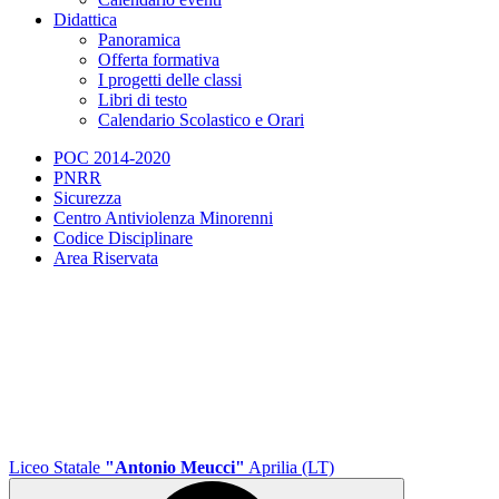
Didattica
Panoramica
Offerta formativa
I progetti delle classi
Libri di testo
Calendario Scolastico e Orari
POC 2014-2020
PNRR
Sicurezza
Centro Antiviolenza Minorenni
Codice Disciplinare
Area Riservata
Liceo Statale
"Antonio Meucci"
Aprilia (LT)