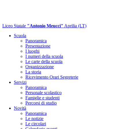
Liceo Statale
"Antonio Meucci"
Aprilia (LT)
Scuola
Panoramica
Presentazione
I luoghi
I numeri della scuola
Le carte della scuola
Organizzazione
La storia
Ricevimento Orari Segreterie
Servizi
Panoramica
Personale scolastico
Famiglie e studenti
Percorsi di studio
Novità
Panoramica
Le notizie
Le circolari
Calendario eventi