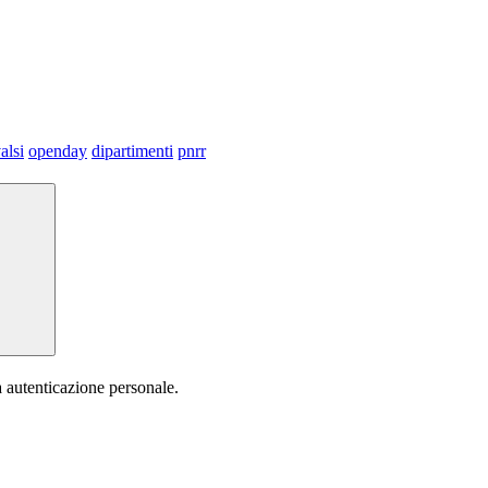
alsi
openday
dipartimenti
pnrr
a autenticazione personale.