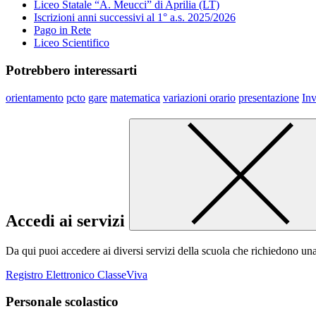
Liceo Statale “A. Meucci” di Aprilia (LT)
Iscrizioni anni successivi al 1° a.s. 2025/2026
Pago in Rete
Liceo Scientifico
Potrebbero interessarti
orientamento
pcto
gare
matematica
variazioni orario
presentazione
Inv
Accedi ai servizi
Da qui puoi accedere ai diversi servizi della scuola che richiedono un
Registro Elettronico ClasseViva
Personale scolastico