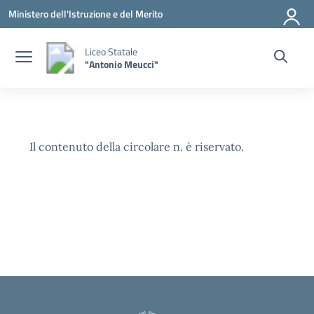
Vai ai contenuti
Vai al menu di navigazione
Vai al footer
Ministero dell'Istruzione e del Merito
Liceo Statale
"Antonio Meucci"
Il contenuto della circolare n. è riservato.