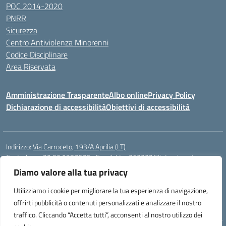
POC 2014-2020
PNRR
Sicurezza
Centro Antiviolenza Minorenni
Codice Disciplinare
Area Riservata
Amministrazione Trasparente
Albo online
Privacy Policy
Dichiarazione di accessibilità
Obiettivi di accessibilità
Indirizzo:
Via Carroceto, 193/A Aprilia (LT)
Centralino:
+39 06 9257678
Email:
Ltps060002@istruzione.it
Posta elettronica certificata (PEC):
Ltps060002@pec.istruzione.it
Diamo valore alla tua privacy
Codice fiscale: 91001930592
Utilizziamo i cookie per migliorare la tua esperienza di navigazione,
Codice meccanografico:
LTPS060002
offrirti pubblicità o contenuti personalizzati e analizzare il nostro
traffico. Cliccando “Accetta tutti”, acconsenti al nostro utilizzo dei