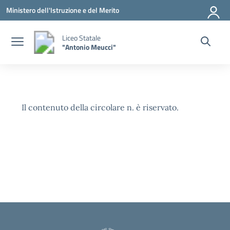
Vai ai contenuti
Vai al menu di navigazione
Vai al footer
Ministero dell'Istruzione e del Merito
Liceo Statale
"Antonio Meucci"
Il contenuto della circolare n. è riservato.