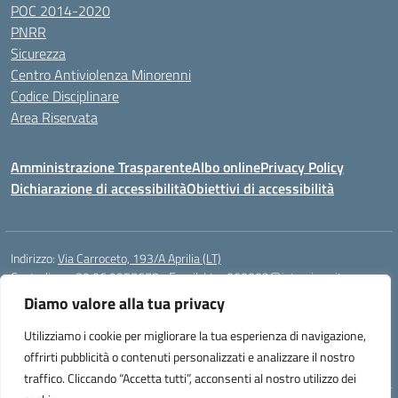
POC 2014-2020
PNRR
Sicurezza
Centro Antiviolenza Minorenni
Codice Disciplinare
Area Riservata
Amministrazione Trasparente
Albo online
Privacy Policy
Dichiarazione di accessibilità
Obiettivi di accessibilità
Indirizzo:
Via Carroceto, 193/A Aprilia (LT)
Centralino:
+39 06 9257678
Email:
Ltps060002@istruzione.it
Posta elettronica certificata (PEC):
Ltps060002@pec.istruzione.it
Diamo valore alla tua privacy
Codice fiscale: 91001930592
Utilizziamo i cookie per migliorare la tua esperienza di navigazione,
Codice meccanografico:
LTPS060002
offrirti pubblicità o contenuti personalizzati e analizzare il nostro
traffico. Cliccando “Accetta tutti”, acconsenti al nostro utilizzo dei