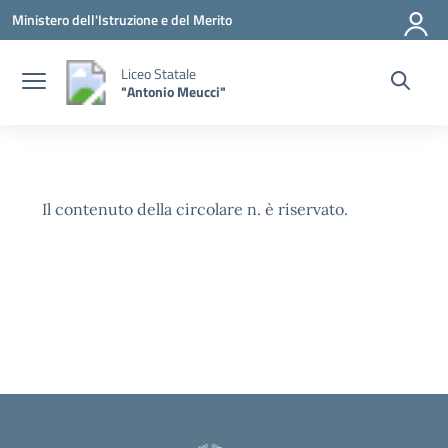
Vai ai contenuti
Vai al menu di navigazione
Vai al footer
Ministero dell'Istruzione e del Merito
Liceo Statale
"Antonio Meucci"
Il contenuto della circolare n. è riservato.