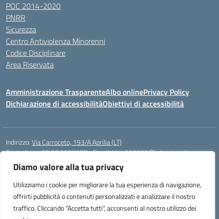
POC 2014-2020
PNRR
Sicurezza
Centro Antiviolenza Minorenni
Codice Disciplinare
Area Riservata
Amministrazione Trasparente
Albo online
Privacy Policy
Dichiarazione di accessibilità
Obiettivi di accessibilità
Indirizzo:
Via Carroceto, 193/A Aprilia (LT)
Centralino:
+39 06 9257678
Email:
Ltps060002@istruzione.it
Posta elettronica certificata (PEC):
Ltps060002@pec.istruzione.it
Diamo valore alla tua privacy
Codice fiscale: 91001930592
Utilizziamo i cookie per migliorare la tua esperienza di navigazione,
Codice meccanografico:
LTPS060002
offrirti pubblicità o contenuti personalizzati e analizzare il nostro
traffico. Cliccando “Accetta tutti”, acconsenti al nostro utilizzo dei