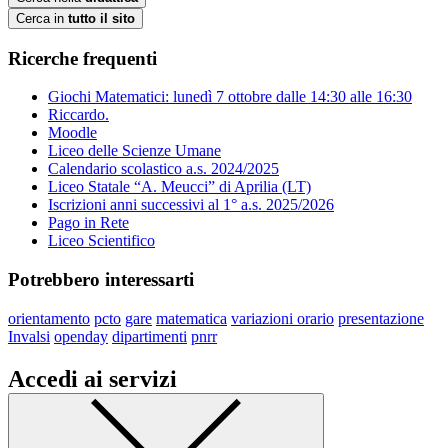
Cerca in
tutto il sito
Ricerche frequenti
Giochi Matematici: lunedì 7 ottobre dalle 14:30 alle 16:30
Riccardo.
Moodle
Liceo delle Scienze Umane
Calendario scolastico a.s. 2024/2025
Liceo Statale “A. Meucci” di Aprilia (LT)
Iscrizioni anni successivi al 1° a.s. 2025/2026
Pago in Rete
Liceo Scientifico
Potrebbero interessarti
orientamento
pcto
gare
matematica
variazioni orario
presentazione
Invalsi
openday
dipartimenti
pnrr
Accedi ai servizi