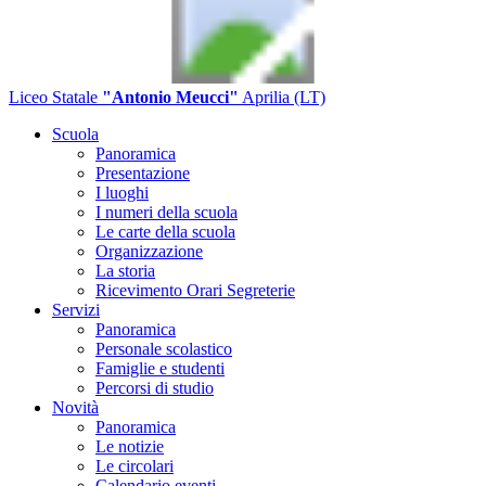
Liceo Statale
"Antonio Meucci"
Aprilia (LT)
Scuola
Panoramica
Presentazione
I luoghi
I numeri della scuola
Le carte della scuola
Organizzazione
La storia
Ricevimento Orari Segreterie
Servizi
Panoramica
Personale scolastico
Famiglie e studenti
Percorsi di studio
Novità
Panoramica
Le notizie
Le circolari
Calendario eventi