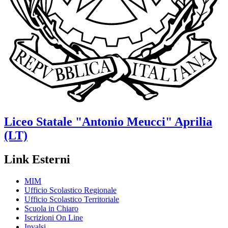
Liceo Statale
"Antonio Meucci"
Aprilia
(LT)
Link Esterni
MIM
Ufficio Scolastico Regionale
Ufficio Scolastico Territoriale
Scuola in Chiaro
Iscrizioni On Line
Invalsi