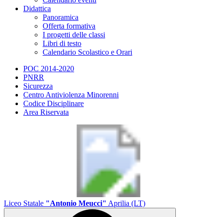
Didattica
Panoramica
Offerta formativa
I progetti delle classi
Libri di testo
Calendario Scolastico e Orari
POC 2014-2020
PNRR
Sicurezza
Centro Antiviolenza Minorenni
Codice Disciplinare
Area Riservata
Liceo Statale
"Antonio Meucci"
Aprilia (LT)