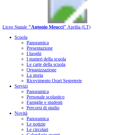
Liceo Statale
"Antonio Meucci"
Aprilia (LT)
Scuola
Panoramica
Presentazione
I luoghi
I numeri della scuola
Le carte della scuola
Organizzazione
La storia
Ricevimento Orari Segreterie
Servizi
Panoramica
Personale scolastico
Famiglie e studenti
Percorsi di studio
Novità
Panoramica
Le notizie
Le circolari
Calendario eventi