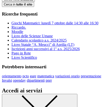
Cerca in
tutto il sito
Ricerche frequenti
Giochi Matematici: lunedì 7 ottobre dalle 14:30 alle 16:30
Riccardo.
Moodle
Liceo delle Scienze Umane
Calendario scolastico a.s. 2024/2025
Liceo Statale “A. Meucci” di Aprilia (LT)
Iscrizioni anni successivi al 1° a.s. 2025/2026
Pago in Rete
Liceo Scientifico
Potrebbero interessarti
orientamento
pcto
gare
matematica
variazioni orario
presentazione
Invalsi
openday
dipartimenti
pnrr
Accedi ai servizi