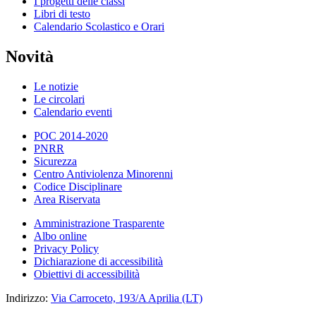
I progetti delle classi
Libri di testo
Calendario Scolastico e Orari
Novità
Le notizie
Le circolari
Calendario eventi
POC 2014-2020
PNRR
Sicurezza
Centro Antiviolenza Minorenni
Codice Disciplinare
Area Riservata
Amministrazione Trasparente
Albo online
Privacy Policy
Dichiarazione di accessibilità
Obiettivi di accessibilità
Indirizzo:
Via Carroceto, 193/A Aprilia (LT)