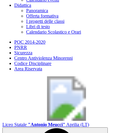
Didattica
Panoramica
Offerta formativa
I progetti delle classi
Libri di testo
Calendario Scolastico e Orari
POC 2014-2020
PNRR
Sicurezza
Centro Antiviolenza Minorenni
Codice Disciplinare
Area Riservata
Liceo Statale
"Antonio Meucci"
Aprilia (LT)