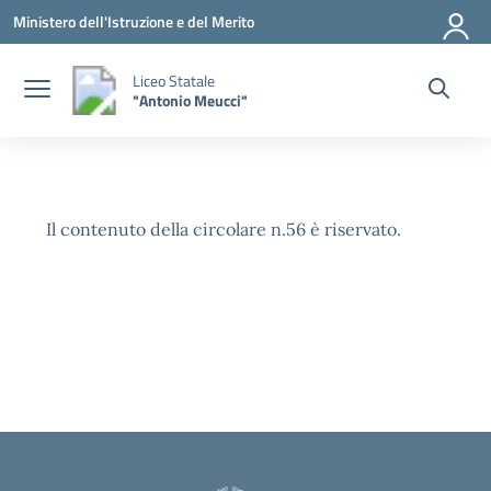
Vai ai contenuti
Vai al menu di navigazione
Vai al footer
Ministero dell'Istruzione e del Merito
Liceo Statale
"Antonio Meucci"
Il contenuto della circolare n.56 è riservato.