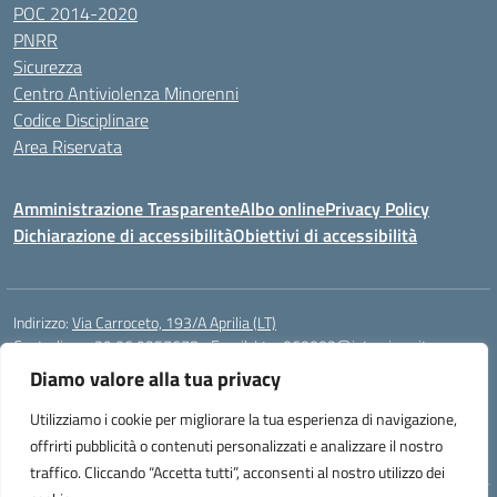
POC 2014-2020
PNRR
Sicurezza
Centro Antiviolenza Minorenni
Codice Disciplinare
Area Riservata
Amministrazione Trasparente
Albo online
Privacy Policy
Dichiarazione di accessibilità
Obiettivi di accessibilità
Indirizzo:
Via Carroceto, 193/A Aprilia (LT)
Centralino:
+39 06 9257678
Email:
Ltps060002@istruzione.it
Posta elettronica certificata (PEC):
Ltps060002@pec.istruzione.it
Diamo valore alla tua privacy
Codice fiscale: 91001930592
Utilizziamo i cookie per migliorare la tua esperienza di navigazione,
Codice meccanografico:
LTPS060002
offrirti pubblicità o contenuti personalizzati e analizzare il nostro
traffico. Cliccando “Accetta tutti”, acconsenti al nostro utilizzo dei