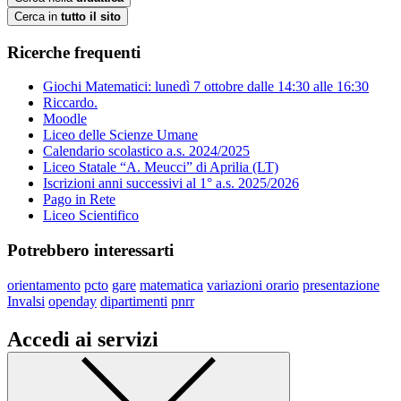
Cerca in
tutto il sito
Ricerche frequenti
Giochi Matematici: lunedì 7 ottobre dalle 14:30 alle 16:30
Riccardo.
Moodle
Liceo delle Scienze Umane
Calendario scolastico a.s. 2024/2025
Liceo Statale “A. Meucci” di Aprilia (LT)
Iscrizioni anni successivi al 1° a.s. 2025/2026
Pago in Rete
Liceo Scientifico
Potrebbero interessarti
orientamento
pcto
gare
matematica
variazioni orario
presentazione
Invalsi
openday
dipartimenti
pnrr
Accedi ai servizi