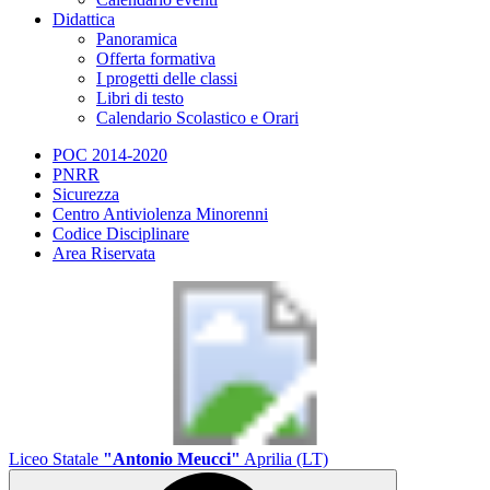
Didattica
Panoramica
Offerta formativa
I progetti delle classi
Libri di testo
Calendario Scolastico e Orari
POC 2014-2020
PNRR
Sicurezza
Centro Antiviolenza Minorenni
Codice Disciplinare
Area Riservata
Liceo Statale
"Antonio Meucci"
Aprilia (LT)