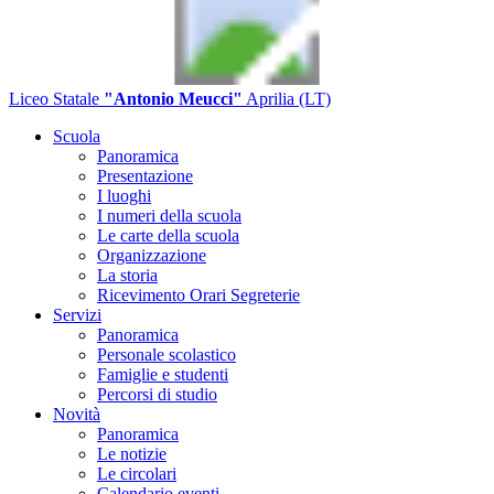
Liceo Statale
"Antonio Meucci"
Aprilia (LT)
Scuola
Panoramica
Presentazione
I luoghi
I numeri della scuola
Le carte della scuola
Organizzazione
La storia
Ricevimento Orari Segreterie
Servizi
Panoramica
Personale scolastico
Famiglie e studenti
Percorsi di studio
Novità
Panoramica
Le notizie
Le circolari
Calendario eventi