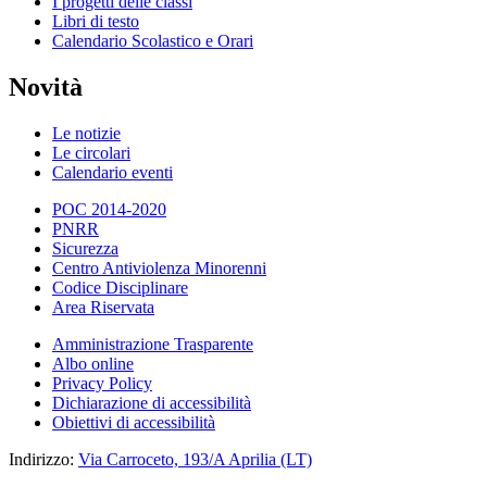
I progetti delle classi
Libri di testo
Calendario Scolastico e Orari
Novità
Le notizie
Le circolari
Calendario eventi
POC 2014-2020
PNRR
Sicurezza
Centro Antiviolenza Minorenni
Codice Disciplinare
Area Riservata
Amministrazione Trasparente
Albo online
Privacy Policy
Dichiarazione di accessibilità
Obiettivi di accessibilità
Indirizzo:
Via Carroceto, 193/A Aprilia (LT)