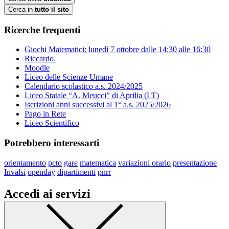
Cerca in
tutto il sito
Ricerche frequenti
Giochi Matematici: lunedì 7 ottobre dalle 14:30 alle 16:30
Riccardo.
Moodle
Liceo delle Scienze Umane
Calendario scolastico a.s. 2024/2025
Liceo Statale “A. Meucci” di Aprilia (LT)
Iscrizioni anni successivi al 1° a.s. 2025/2026
Pago in Rete
Liceo Scientifico
Potrebbero interessarti
orientamento
pcto
gare
matematica
variazioni orario
presentazione
Invalsi
openday
dipartimenti
pnrr
Accedi ai servizi