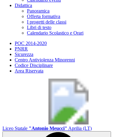
Didattica
Panoramica
Offerta formativa
I progetti delle classi
Libri di testo
Calendario Scolastico e Orari
POC 2014-2020
PNRR
Sicurezza
Centro Antiviolenza Minorenni
Codice Disciplinare
Area Riservata
Liceo Statale
"Antonio Meucci"
Aprilia (LT)