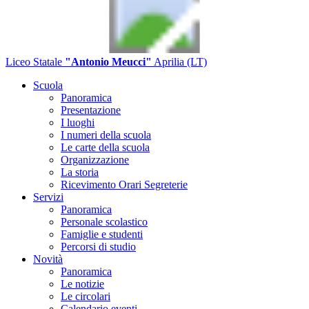
Liceo Statale
"Antonio Meucci"
Aprilia (LT)
Scuola
Panoramica
Presentazione
I luoghi
I numeri della scuola
Le carte della scuola
Organizzazione
La storia
Ricevimento Orari Segreterie
Servizi
Panoramica
Personale scolastico
Famiglie e studenti
Percorsi di studio
Novità
Panoramica
Le notizie
Le circolari
Calendario eventi