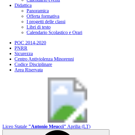
Didattica
Panoramica
Offerta formativa
I progetti delle classi
Libri di testo
Calendario Scolastico e Orari
POC 2014-2020
PNRR
Sicurezza
Centro Antiviolenza Minorenni
Codice Disciplinare
Area Riservata
Liceo Statale
"Antonio Meucci"
Aprilia (LT)