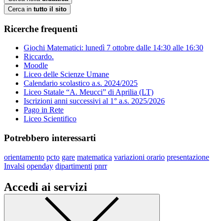
Cerca in
tutto il sito
Ricerche frequenti
Giochi Matematici: lunedì 7 ottobre dalle 14:30 alle 16:30
Riccardo.
Moodle
Liceo delle Scienze Umane
Calendario scolastico a.s. 2024/2025
Liceo Statale “A. Meucci” di Aprilia (LT)
Iscrizioni anni successivi al 1° a.s. 2025/2026
Pago in Rete
Liceo Scientifico
Potrebbero interessarti
orientamento
pcto
gare
matematica
variazioni orario
presentazione
Invalsi
openday
dipartimenti
pnrr
Accedi ai servizi