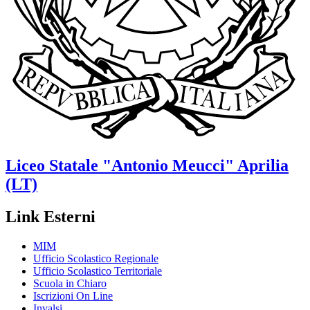
Liceo Statale
"Antonio Meucci"
Aprilia
(LT)
Link Esterni
MIM
Ufficio Scolastico Regionale
Ufficio Scolastico Territoriale
Scuola in Chiaro
Iscrizioni On Line
Invalsi