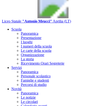
Liceo Statale
"Antonio Meucci"
Aprilia (LT)
Scuola
Panoramica
Presentazione
I luoghi
I numeri della scuola
Le carte della scuola
Organizzazione
La storia
Ricevimento Orari Segreterie
Servizi
Panoramica
Personale scolastico
Famiglie e studenti
Percorsi di studio
Novità
Panoramica
Le notizie
Le circolari
Calendario eventi