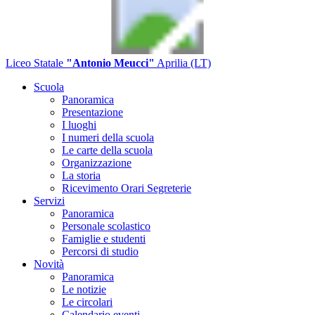
Liceo Statale
"Antonio Meucci"
Aprilia (LT)
Scuola
Panoramica
Presentazione
I luoghi
I numeri della scuola
Le carte della scuola
Organizzazione
La storia
Ricevimento Orari Segreterie
Servizi
Panoramica
Personale scolastico
Famiglie e studenti
Percorsi di studio
Novità
Panoramica
Le notizie
Le circolari
Calendario eventi