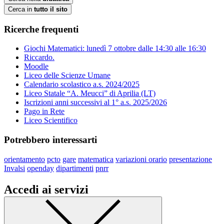
Cerca in
tutto il sito
Ricerche frequenti
Giochi Matematici: lunedì 7 ottobre dalle 14:30 alle 16:30
Riccardo.
Moodle
Liceo delle Scienze Umane
Calendario scolastico a.s. 2024/2025
Liceo Statale “A. Meucci” di Aprilia (LT)
Iscrizioni anni successivi al 1° a.s. 2025/2026
Pago in Rete
Liceo Scientifico
Potrebbero interessarti
orientamento
pcto
gare
matematica
variazioni orario
presentazione
Invalsi
openday
dipartimenti
pnrr
Accedi ai servizi