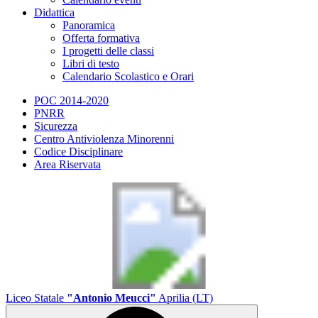
Didattica
Panoramica
Offerta formativa
I progetti delle classi
Libri di testo
Calendario Scolastico e Orari
POC 2014-2020
PNRR
Sicurezza
Centro Antiviolenza Minorenni
Codice Disciplinare
Area Riservata
Liceo Statale
"Antonio Meucci"
Aprilia (LT)