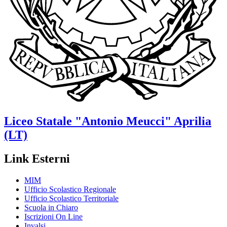
Liceo Statale
"Antonio Meucci"
Aprilia
(LT)
Link Esterni
MIM
Ufficio Scolastico Regionale
Ufficio Scolastico Territoriale
Scuola in Chiaro
Iscrizioni On Line
Invalsi