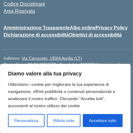
Codice Disciplinare
Area Riservata
Amministrazione Trasparente
Albo online
Privacy Policy
Dichiarazione di accessibilità
Obiettivi di accessibilità
Indirizzo:
Via Carroceto, 193/A Aprilia (LT)
Centralino:
+39 06 9257678
Email:
Ltps060002@istruzione.it
Posta elettronica certificata (PEC):
Ltps060002@pec.istruzione.it
Diamo valore alla tua privacy
Codice fiscale: 91001930592
Utilizziamo i cookie per migliorare la tua esperienza di
Codice meccanografico:
LTPS060002
navigazione, offrirti pubblicità o contenuti personalizzati e
analizzare il nostro traffico. Cliccando “Accetta tutti”,
acconsenti al nostro utilizzo dei cookie.
Idea e progetto di Designers Italia
Personalizza
Rifiuta tutto
Accettare tutto