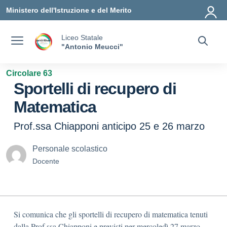
Vai ai contenuti
Vai al menu di navigazione
Vai al footer
Ministero dell'Istruzione e del Merito
Liceo Statale
"Antonio Meucci"
Circolare 63
Sportelli di recupero di
Matematica
Prof.ssa Chiapponi anticipo 25 e 26 marzo
Personale scolastico
Docente
Si comunica che gli sportelli di recupero di matematica tenuti
dalla Prof.ssa Chiapponi e previsti per mercoledì 27 marzo