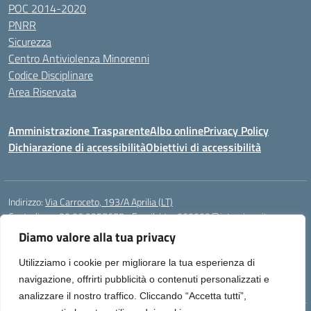
POC 2014-2020
PNRR
Sicurezza
Centro Antiviolenza Minorenni
Codice Disciplinare
Area Riservata
Amministrazione Trasparente
Albo online
Privacy Policy
Dichiarazione di accessibilità
Obiettivi di accessibilità
Indirizzo:
Via Carroceto, 193/A Aprilia (LT)
Centralino:
+39 06 9257678
Email:
Ltps060002@istruzione.it
Posta elettronica certificata (PEC):
Ltps060002@pec.istruzione.it
Diamo valore alla tua privacy
Codice fiscale: 91001930592
Utilizziamo i cookie per migliorare la tua esperienza di
Codice meccanografico:
LTPS060002
navigazione, offrirti pubblicità o contenuti personalizzati e
analizzare il nostro traffico. Cliccando “Accetta tutti”,