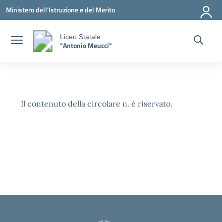
Vai ai contenuti
Vai al menu di navigazione
Vai al footer
Ministero dell'Istruzione e del Merito
Liceo Statale
"Antonio Meucci"
Il contenuto della circolare n. è riservato.