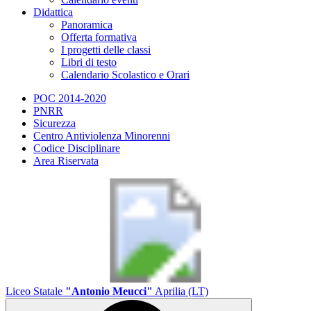
Didattica
Panoramica
Offerta formativa
I progetti delle classi
Libri di testo
Calendario Scolastico e Orari
POC 2014-2020
PNRR
Sicurezza
Centro Antiviolenza Minorenni
Codice Disciplinare
Area Riservata
Liceo Statale
"Antonio Meucci"
Aprilia (LT)