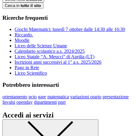
Cerca in
tutto il sito
Ricerche frequenti
Giochi Matematici: lunedì 7 ottobre dalle 14:30 alle 16:30
Riccardo.
Moodle
Liceo delle Scienze Umane
Calendario scolastico a.s. 2024/2025
Liceo Statale “A. Meucci” di Aprilia (LT)
Iscrizioni anni successivi al 1° a.s. 2025/2026
Pago in Rete
Liceo Scientifico
Potrebbero interessarti
orientamento
pcto
gare
matematica
variazioni orario
presentazione
Invalsi
openday
dipartimenti
pnrr
Accedi ai servizi