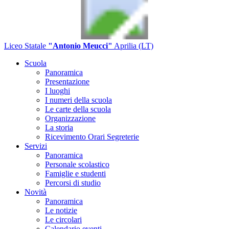
Liceo Statale
"Antonio Meucci"
Aprilia (LT)
Scuola
Panoramica
Presentazione
I luoghi
I numeri della scuola
Le carte della scuola
Organizzazione
La storia
Ricevimento Orari Segreterie
Servizi
Panoramica
Personale scolastico
Famiglie e studenti
Percorsi di studio
Novità
Panoramica
Le notizie
Le circolari
Calendario eventi