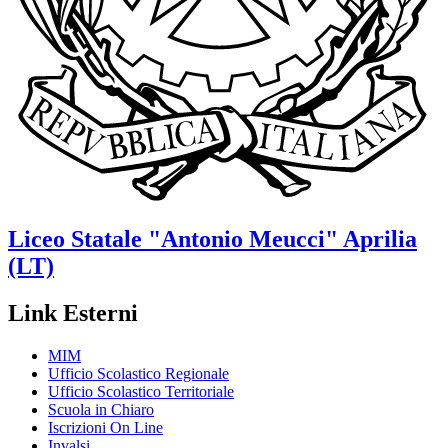
Liceo Statale
"Antonio Meucci"
Aprilia
(LT)
Link Esterni
MIM
Ufficio Scolastico Regionale
Ufficio Scolastico Territoriale
Scuola in Chiaro
Iscrizioni On Line
Invalsi