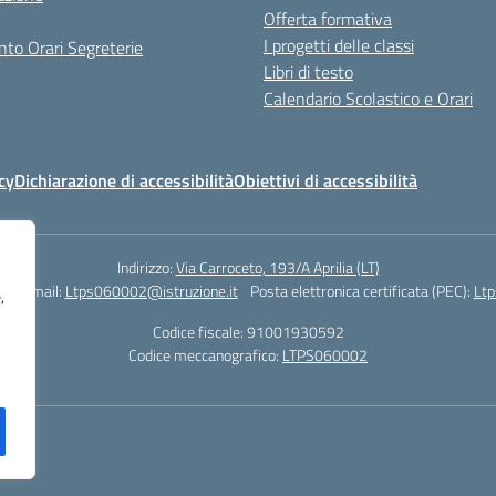
Offerta formativa
I progetti delle classi
to Orari Segreterie
Libri di testo
Calendario Scolastico e Orari
cy
Dichiarazione di accessibilità
Obiettivi di accessibilità
Indirizzo:
Via Carroceto, 193/A Aprilia (LT)
78
Email:
Ltps060002@istruzione.it
Posta elettronica certificata (PEC):
Ltp
,
Codice fiscale: 91001930592
Codice meccanografico:
LTPS060002