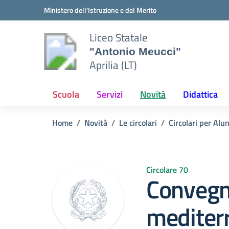
Vai ai contenuti
Vai al menu di navigazione
Vai al footer
Ministero dell'Istruzione e del Merito
Liceo Statale
"Antonio Meucci"
Aprilia (LT)
Scuola
Servizi
Novità
Didattica
Home
Novità
Le circolari
Circolari per Alu
Circolare 70
Convegno
mediterr