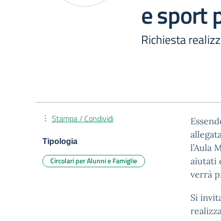
e sport 
Richiesta realiz
Stampa / Condividi
Essendo
allegat
Tipologia
l’Aula 
Circolari per Alunni e Famiglie
aiutati
verrà p
Si invi
realizz