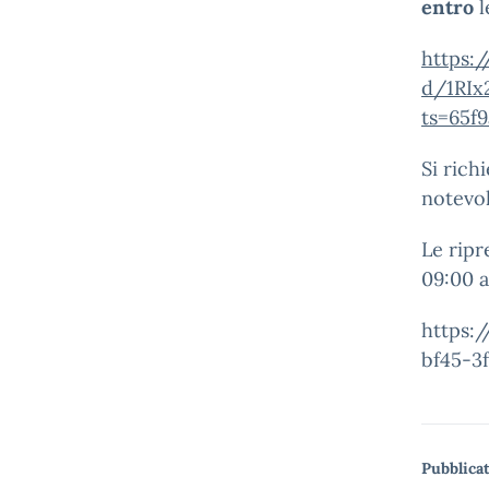
entro
l
https:
d/1RI
ts=6
5f
Si rich
notevol
Le ripr
09:00 a
https:
bf45-3
Pubblicat