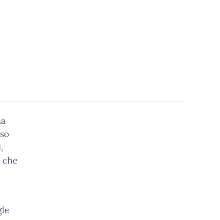
na
so
,
o che
gle