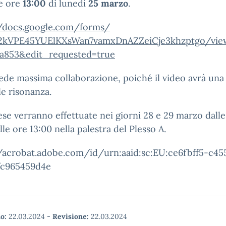
e ore
13:00
di lunedì
25 marzo
.
//docs.google.com/forms/
x2kVPE45YUElKXsWan7vamxDn
AZZeiCje3khzptgo/vie
9a853&edit_requested=true
iede massima collaborazione, poiché il video avrà una
e risonanza.
ese verranno effettuate nei giorni 28 e 29 marzo dalle
lle ore 13:00 nella palestra del Plesso A.
//acrobat.adobe.com/id/urn:aaid:sc:EU:ce6fbff5-c45
fc965459d4e
o:
22.03.2024
-
Revisione:
22.03.2024