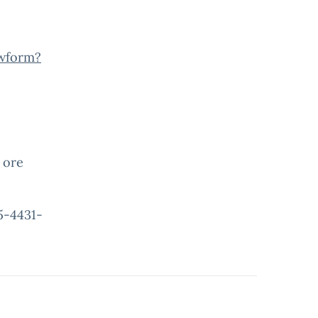
wform?
 ore
5-4431-