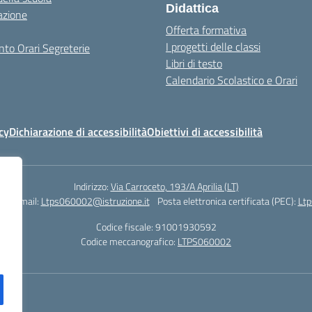
Didattica
azione
Offerta formativa
I progetti delle classi
to Orari Segreterie
Libri di testo
Calendario Scolastico e Orari
cy
Dichiarazione di accessibilità
Obiettivi di accessibilità
Indirizzo:
Via Carroceto, 193/A Aprilia (LT)
78
Email:
Ltps060002@istruzione.it
Posta elettronica certificata (PEC):
Ltp
Codice fiscale: 91001930592
Codice meccanografico:
LTPS060002