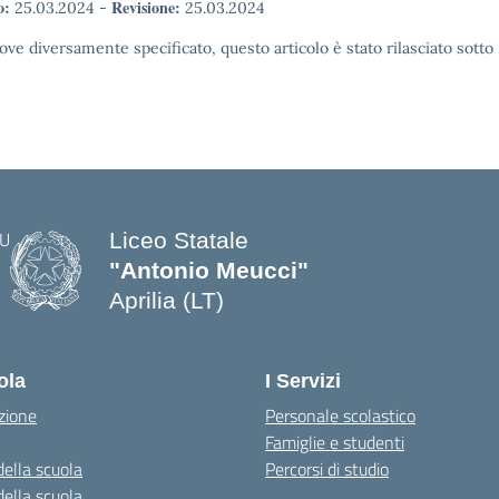
o:
Revisione:
25.03.2024
-
25.03.2024
ove diversamente specificato, questo articolo è stato rilasciato sott
Liceo Statale
"Antonio Meucci"
Aprilia (LT)
ola
I Servizi
zione
Personale scolastico
Famiglie e studenti
della scuola
Percorsi di studio
della scuola