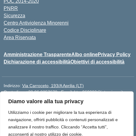
POC 2014-2020
PNRR
Sicurezza
Centro Antiviolenza Minorenni
Codice Disciplinare
Area Riservata
Amministrazione Trasparente
Albo online
Privacy Policy
Dichiarazione di accessibilità
Obiettivi di accessibilità
Indirizzo:
Via Carroceto, 193/A Aprilia (LT)
Centralino:
+39 06 9257678
Email:
Ltps060002@istruzione.it
Posta elettronica certificata (PEC):
Ltps060002@pec.istruzione.it
Diamo valore alla tua privacy
Codice fiscale: 91001930592
Utilizziamo i cookie per migliorare la tua esperienza di
Codice meccanografico:
LTPS060002
navigazione, offrirti pubblicità o contenuti personalizzati e
analizzare il nostro traffico. Cliccando “Accetta tutti”,
acconsenti al nostro utilizzo dei cookie.