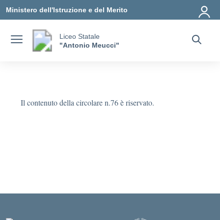
Vai ai contenuti
Vai al menu di navigazione
Vai al footer
Ministero dell'Istruzione e del Merito
Liceo Statale
"Antonio Meucci"
Il contenuto della circolare n.76 è riservato.