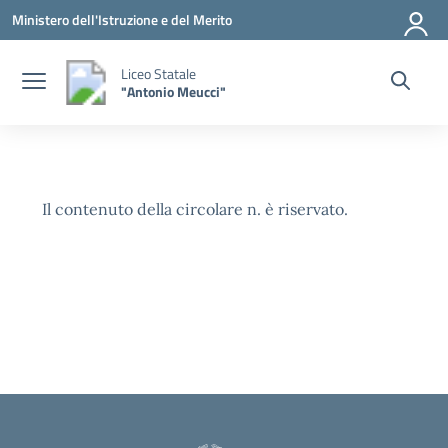
Vai ai contenuti
Vai al menu di navigazione
Vai al footer
Ministero dell'Istruzione e del Merito
Liceo Statale
"Antonio Meucci"
Il contenuto della circolare n. è riservato.