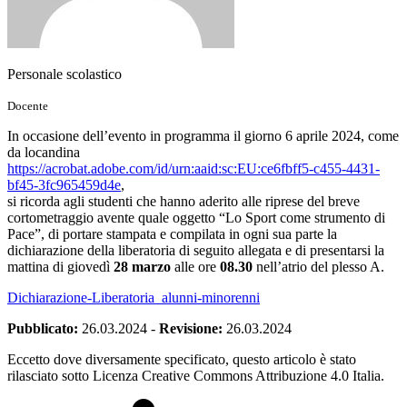
Personale scolastico
Docente
In occasione dell’evento in programma il giorno 6 aprile 2024, come
da locandina
https://acrobat.adobe.com/id/u
rn:aaid:sc:EU:ce6fbff5-c455-44
31-
bf45-3fc965459d4e
,
si ricorda agli studenti che hanno aderito alle riprese del breve
cortometraggio avente quale oggetto “Lo Sport come strumento di
Pace”, di portare stampata e compilata in ogni sua parte la
dichiarazione della liberatoria di seguito allegata e di presentarsi la
mattina di giovedì
28 marzo
alle ore
08.30
nell’atrio del plesso A.
Dichiarazione-Liberatoria_alunni-minorenni
Pubblicato:
26.03.2024
-
Revisione:
26.03.2024
Eccetto dove diversamente specificato, questo articolo è stato
rilasciato sotto Licenza Creative Commons Attribuzione 4.0 Italia.