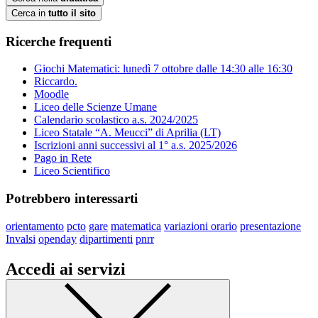
Cerca in
tutto il sito
Ricerche frequenti
Giochi Matematici: lunedì 7 ottobre dalle 14:30 alle 16:30
Riccardo.
Moodle
Liceo delle Scienze Umane
Calendario scolastico a.s. 2024/2025
Liceo Statale “A. Meucci” di Aprilia (LT)
Iscrizioni anni successivi al 1° a.s. 2025/2026
Pago in Rete
Liceo Scientifico
Potrebbero interessarti
orientamento
pcto
gare
matematica
variazioni orario
presentazione
Invalsi
openday
dipartimenti
pnrr
Accedi ai servizi