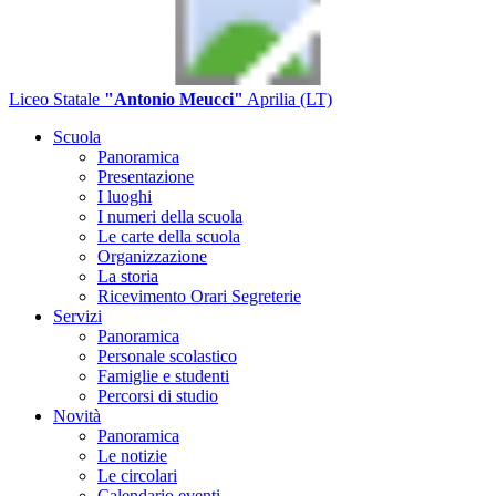
Liceo Statale
"Antonio Meucci"
Aprilia (LT)
Scuola
Panoramica
Presentazione
I luoghi
I numeri della scuola
Le carte della scuola
Organizzazione
La storia
Ricevimento Orari Segreterie
Servizi
Panoramica
Personale scolastico
Famiglie e studenti
Percorsi di studio
Novità
Panoramica
Le notizie
Le circolari
Calendario eventi