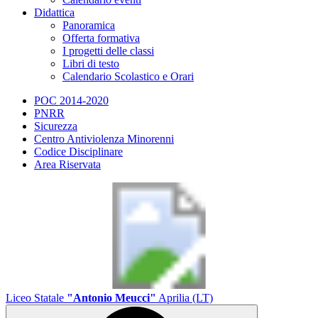
Didattica
Panoramica
Offerta formativa
I progetti delle classi
Libri di testo
Calendario Scolastico e Orari
POC 2014-2020
PNRR
Sicurezza
Centro Antiviolenza Minorenni
Codice Disciplinare
Area Riservata
Liceo Statale
"Antonio Meucci"
Aprilia (LT)