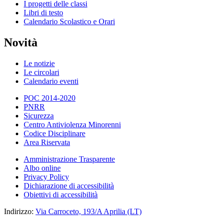
I progetti delle classi
Libri di testo
Calendario Scolastico e Orari
Novità
Le notizie
Le circolari
Calendario eventi
POC 2014-2020
PNRR
Sicurezza
Centro Antiviolenza Minorenni
Codice Disciplinare
Area Riservata
Amministrazione Trasparente
Albo online
Privacy Policy
Dichiarazione di accessibilità
Obiettivi di accessibilità
Indirizzo:
Via Carroceto, 193/A Aprilia (LT)