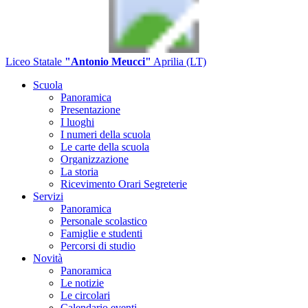
Liceo Statale
"Antonio Meucci"
Aprilia (LT)
Scuola
Panoramica
Presentazione
I luoghi
I numeri della scuola
Le carte della scuola
Organizzazione
La storia
Ricevimento Orari Segreterie
Servizi
Panoramica
Personale scolastico
Famiglie e studenti
Percorsi di studio
Novità
Panoramica
Le notizie
Le circolari
Calendario eventi