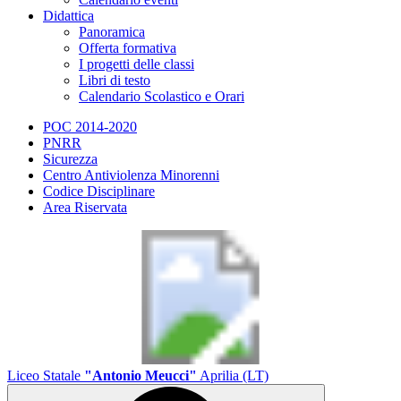
Didattica
Panoramica
Offerta formativa
I progetti delle classi
Libri di testo
Calendario Scolastico e Orari
POC 2014-2020
PNRR
Sicurezza
Centro Antiviolenza Minorenni
Codice Disciplinare
Area Riservata
Liceo Statale
"Antonio Meucci"
Aprilia (LT)