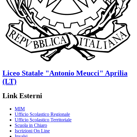
Liceo Statale
"Antonio Meucci"
Aprilia
(LT)
Link Esterni
MIM
Ufficio Scolastico Regionale
Ufficio Scolastico Territoriale
Scuola in Chiaro
Iscrizioni On Line
Invalsi