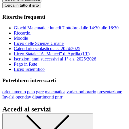
Cerca in
tutto il sito
Ricerche frequenti
Giochi Matematici: lunedì 7 ottobre dalle 14:30 alle 16:30
Riccardo.
Moodle
Liceo delle Scienze Umane
Calendario scolastico a.s. 2024/2025
Liceo Statale “A. Meucci” di Aprilia (LT)
Iscrizioni anni successivi al 1° a.s. 2025/2026
Pago in Rete
Liceo Scientifico
Potrebbero interessarti
orientamento
pcto
gare
matematica
variazioni orario
presentazione
Invalsi
openday
dipartimenti
pnrr
Accedi ai servizi