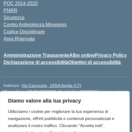
POC 2014-2020
PNRR
Sicurezza
Centro Antiviolenza Minorenni
Codice Disciplinare
Area Riservata
Amministrazione Trasparente
Albo online
Privacy Policy
Dichiarazione di accessibilità
Obiettivi di accessibilità
Indirizzo:
Via Carroceto, 193/A Aprilia (LT)
Centralino:
+39 06 9257678
Email:
Ltps060002@istruzione.it
Posta elettronica certificata (PEC):
Ltps060002@pec.istruzione.it
Diamo valore alla tua privacy
Codice fiscale: 91001930592
Utilizziamo i cookie per migliorare la tua esperienza di
Codice meccanografico:
LTPS060002
navigazione, offrirti pubblicità o contenuti personalizzati e
analizzare il nostro traffico. Cliccando “Accetta tutti”,