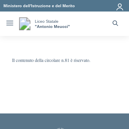
Vai ai contenuti
Vai al menu di navigazione
Vai al footer
Ministero dell'Istruzione e del Merito
Liceo Statale
"Antonio Meucci"
Il contenuto della circolare n.81 è riservato.